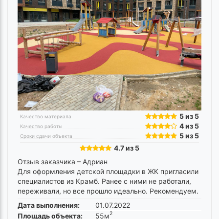
5 из 5
Качество материала
4 из 5
Качество работы
5 из 5
Сроки сдачи объекта
4.7 из 5
Отзыв заказчика –
Адриан
Для оформления детской площадки в ЖК пригласили
специалистов из Крамб. Ранее с ними не работали,
переживали, но все прошло идеально. Рекомендуем.
Дата выполнения:
01.07.2022
2
Площадь объекта:
55м