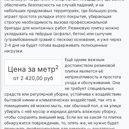
обеспечить безопасность на случай падений, и на
небольших придомовых территориях, где большую роль
играет простота укладки этого покрытия, убирающая
строгую необходимость вызова профессиональной
бригады для монтажных работ. Резиновую плитку можно
укладывать на твёрдые (асфальт, бетон) или сыпучие
(утрамбованный гравий с песком) основания, и уже через
2-4 дня на будет готова выдерживать полноценные
нагрузки.
Ещё одним важным
достоинством резиновой
2
Цена за метр
плитки является её
неприхотливость и простота
от
2 420,00
руб
ухода и обслуживания. Она
не требует специальных
средств или регулярной уборки, устойчива к воздействию
бытовой химии и климатических воздействий, так что в
помещениях её можно мыть, как обычный пол, а на улице
убирать с неё мусор и изредка делать влажную уборку,
чтобы сохранять внешний вид. Если же на какой-то плитке
обнаружится повреждение, то, опять же, не нужно будет
призывать профессионалов для ремонта — достаточно