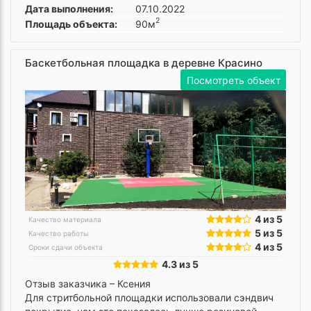
Дата выполнения:
07.10.2022
2
Площадь объекта:
90м
Баскетбольная площадка в деревне Красино
Посмотреть объект
4 из 5
Качество материала
5 из 5
Качество работы
4 из 5
Сроки сдачи объекта
4.3 из 5
Отзыв заказчика –
Ксения
Для стритбольной площадки использовали сэндвич