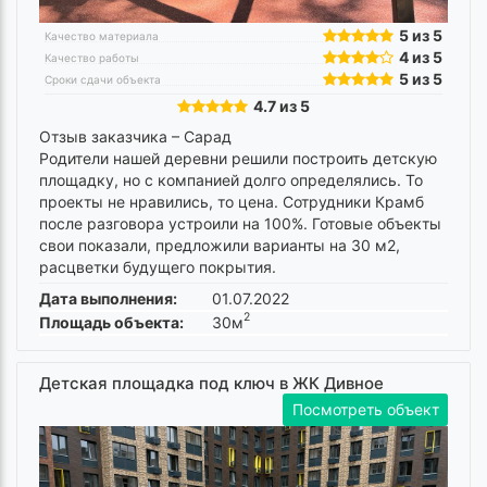
5 из 5
Качество материала
4 из 5
Качество работы
5 из 5
Сроки сдачи объекта
4.7 из 5
Отзыв заказчика –
Сарад
Родители нашей деревни решили построить детскую
площадку, но с компанией долго определялись. То
проекты не нравились, то цена. Сотрудники Крамб
после разговора устроили на 100%. Готовые объекты
свои показали, предложили варианты на 30 м2,
расцветки будущего покрытия.
Дата выполнения:
01.07.2022
2
Площадь объекта:
30м
Детская площадка под ключ в ЖК Дивное
Посмотреть объект