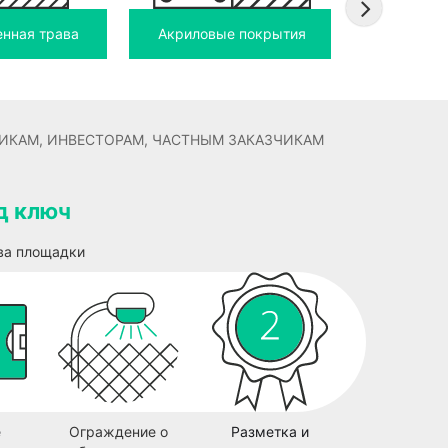
Покрытия 
енная трава
Акриловые покрытия
напо
ИКАМ, ИНВЕСТОРАМ, ЧАСТНЫМ ЗАКАЗЧИКАМ
д ключ
ва площадки
е
Ограждение о
Разметка и