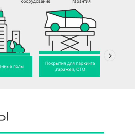
оборудование
гарантия
Покрытия для паркинга
Резиновые
нные полы
,гаражей, СТО
пищевых 
ты