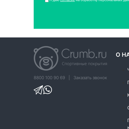
Я даю
согласие
на обработку персональных да
О Н
8800 100 90 69
|
Заказать звонок