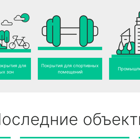
окрытия для
Покрытия для спортивных
Промышле
ых зон
помещений
оследние объек