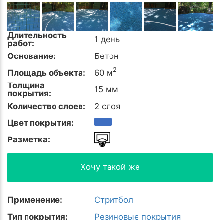
Длительность
1 день
работ:
Основание:
Бетон
2
Площадь объекта:
60 м
Толщина
15 мм
покрытия:
Количество слоев:
2 слоя
Цвет покрытия:
Разметка:
Хочу такой же
Применение:
Стритбол
Тип покрытия:
Резиновые покрытия