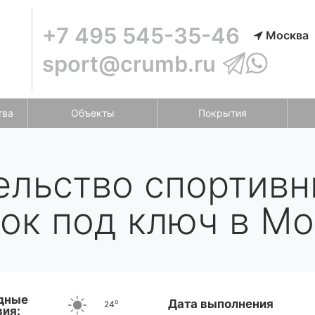
+7 495 545-35-46
Москва
sport@crumb.ru
тва
Объекты
Покрытия
ельство спортивн
ок под ключ в Мо
дные
Дата выполнения
o
24
вия: