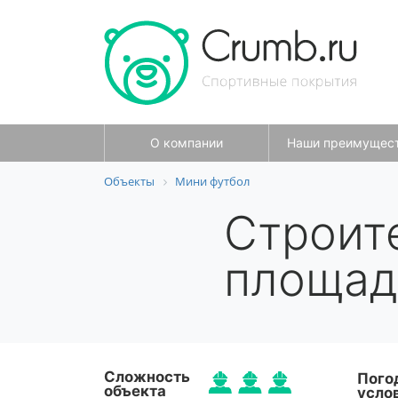
О компании
Наши преимущес
Объекты
Мини футбол
Строит
площад
Сложность
Пого
объекта
усло