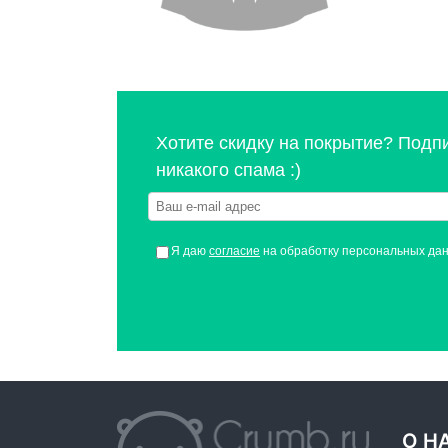
Хотите скидку на покрытие? Подп
никакого спама :)
Я даю
согласие
на обработку персональных да
О Н