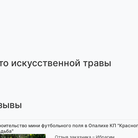
то искусственной травы
зывы
роительство мини футбольного поля в Опалихе КП "Красно
адьба"
Отзыв заказчика –
Ибрагим