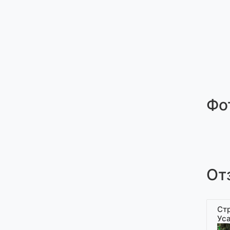
Фо
От
Ст
Ус