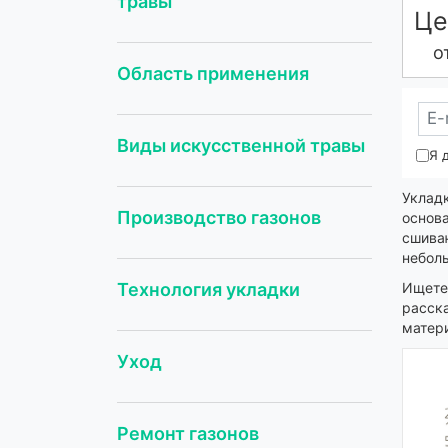
травы
Це
о
Область применения
Виды искусственной травы
Я 
Укладк
Производство газонов
основ
сшиваю
небол
Технология укладки
Ищете
расска
матер
Уход
Ремонт газонов