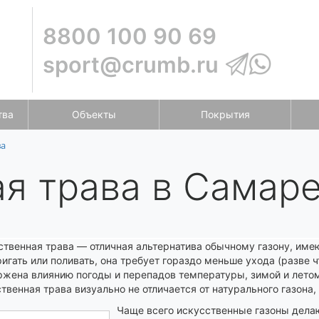
8800 100 90 69
sport@crumb.ru
тва
Объекты
Покрытия
ва
я трава в Самар
ственная трава — отличная альтернатива обычному газону, им
игать или поливать, она требует гораздо меньше ухода (разве ч
ржена влиянию погоды и перепадов температуры, зимой и летом
твенная трава визуально не отличается от натурального газона,
Чаще всего искусственные газоны делаю