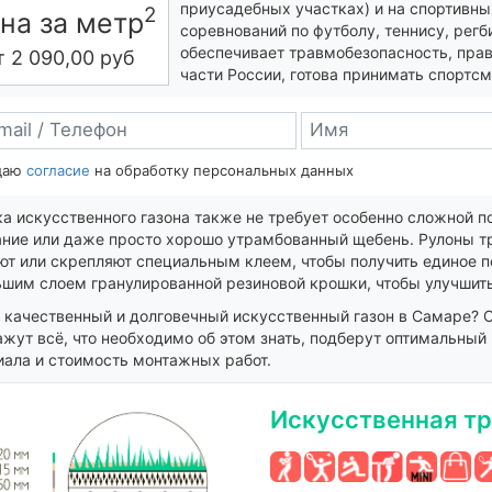
приусадебных участках) и на спортивн
2
на за метр
соревнований по футболу, теннису, регб
обеспечивает травмобезопасность, прав
т
2 090,00
руб
части России, готова принимать спортсм
даю
согласие
на обработку персональных данных
а искусственного газона также не требует особенно сложной п
ание или даже просто хорошо утрамбованный щебень. Рулоны т
т или скрепляют специальным клеем, чтобы получить единое п
ьшим слоем гранулированной резиновой крошки, чтобы улучшить
 качественный и долговечный искусственный газон в Самаре? 
жут всё, что необходимо об этом знать, подберут оптимальный
иала и стоимость монтажных работ.
Искусственная тр