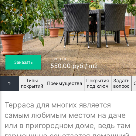
Цена от
Заказать
550,00 руб./ m2
Типы
Покрытия
Задать
↑
Преимущества
покрытий
под ключ
вопрос
Терраса для многих является
самым любимым местом на даче
или в пригородном доме, ведь там
гармонично сочетается домашний