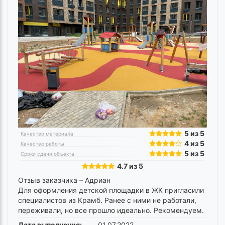
5 из 5
Качество материала
4 из 5
Качество работы
5 из 5
Сроки сдачи объекта
4.7 из 5
Отзыв заказчика –
Адриан
Для оформления детской площадки в ЖК пригласили
специалистов из Крамб. Ранее с ними не работали,
переживали, но все прошло идеально. Рекомендуем.
Дата выполнения:
01.07.2022