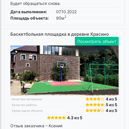
Будет обращаться снова.
Дата выполнения:
07.10.2022
2
Площадь объекта:
90м
Баскетбольная площадка в деревне Красино
Посмотреть объект
4 из 5
Качество материала
5 из 5
Качество работы
4 из 5
Сроки сдачи объекта
4.3 из 5
Отзыв заказчика –
Ксения