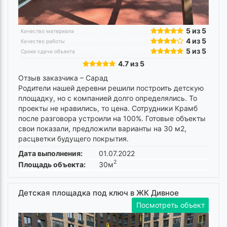
5 из 5
Качество материала
4 из 5
Качество работы
5 из 5
Сроки сдачи объекта
4.7 из 5
Отзыв заказчика –
Сарад
Родители нашей деревни решили построить детскую
площадку, но с компанией долго определялись. То
проекты не нравились, то цена. Сотрудники Крамб
после разговора устроили на 100%. Готовые объекты
свои показали, предложили варианты на 30 м2,
расцветки будущего покрытия.
Дата выполнения:
01.07.2022
2
Площадь объекта:
30м
Детская площадка под ключ в ЖК Дивное
Посмотреть объект