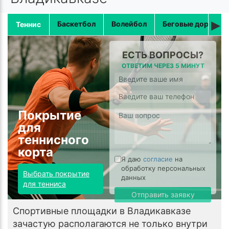
▸
Баскетбол
Волейбол
Беговые дорожки
Теннис
ЕСТЬ ВОПРОСЫ?
ОТВЕТИМ ЧЕРЕЗ 5 МИНУТ
Покрытие
для
теннисного
корта
Я даю
согласие
на
обработку персональных
Выбрать покрытие
данных
для тенниса
Отправить заявку
Спортивные площадки в Владикавказе
зачастую располагаются не только внутри