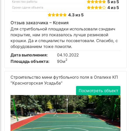
5 из 5
Качество работы
4 из 5
Сроки сдачи объекта
4.3 из 5
Отзыв заказчика –
Ксения
Для стритбольной площадки использовали сэндвич
покрытие, нам это показалось лучше резиновой
крошки. Да и специалисты посоветовали. Спасибо, с
оборудованием тоже помогли.
Дата выполнения:
04.10.2022
2
Площадь объекта:
90м
Строительство мини футбольного поля в Опалихе КП
"Красногорская Усадьба"
Посмотреть объект