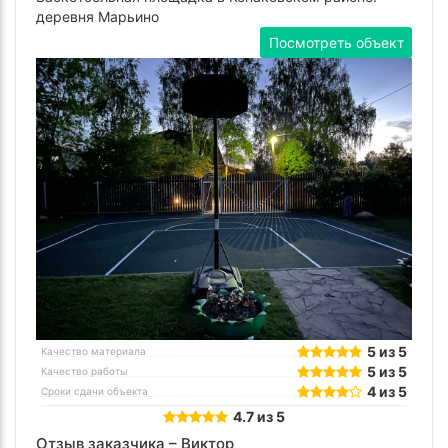
деревня Марьино
Посмотреть объект
5 из 5
Качество материала
5 из 5
Качество работы
4 из 5
Сроки сдачи объекта
4.7 из 5
Отзыв заказчика –
Виктор