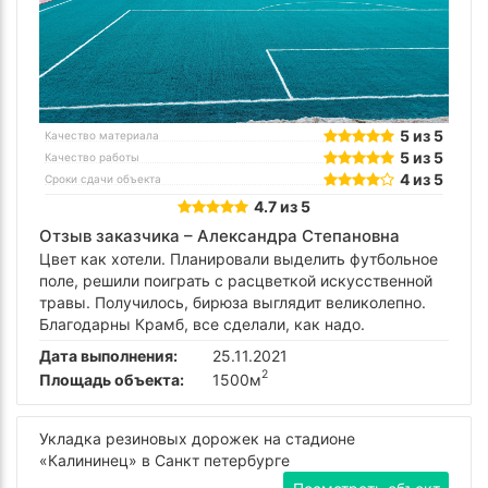
5 из 5
Качество материала
5 из 5
Качество работы
4 из 5
Сроки сдачи объекта
4.7 из 5
Отзыв заказчика –
Александра Степановна
Цвет как хотели. Планировали выделить футбольное
поле, решили поиграть с расцветкой искусственной
травы. Получилось, бирюза выглядит великолепно.
Благодарны Крамб, все сделали, как надо.
Дата выполнения:
25.11.2021
2
Площадь объекта:
1500м
Укладка резиновых дорожек на стадионе
«Калининец» в Санкт петербурге