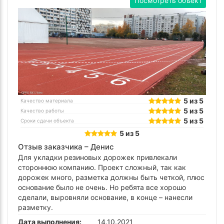
Посмотреть объект
5 из 5
Качество материала
5 из 5
Качество работы
5 из 5
Сроки сдачи объекта
5 из 5
Отзыв заказчика –
Денис
Для укладки резиновых дорожек привлекали
стороннюю компанию. Проект сложный, так как
дорожек много, разметка должны быть четкой, плюс
основание было не очень. Но ребята все хорошо
сделали, выровняли основание, в конце – нанесли
разметку.
Дата выполнения:
14.10.2021