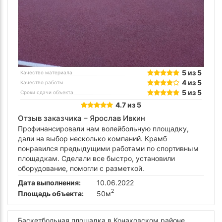
5 из 5
Качество материала
4 из 5
Качество работы
5 из 5
Сроки сдачи объекта
4.7 из 5
Отзыв заказчика –
Ярослав Ивкин
Профинансировали нам волейбольную площадку,
дали на выбор несколько компаний. Крамб
понравился предыдущими работами по спортивным
площадкам. Сделали все быстро, установили
оборудование, помогли с разметкой.
Дата выполнения:
10.06.2022
2
Площадь объекта:
50м
Баскетбольная площадка в Конаковском районе.