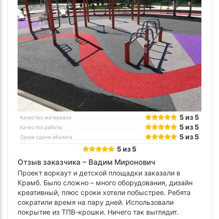
5 из 5
Качество материала
5 из 5
Качество работы
5 из 5
Сроки сдачи объекта
5 из 5
Отзыв заказчика –
Вадим Миронович
Проект воркаут и детской площадки заказали в
Крамб. Было сложно – много оборудования, дизайн
креативный, плюс сроки хотели побыстрее. Ребята
сократили время на пару дней. Использовали
покрытие из ТПВ-крошки. Ничего так выглядит.