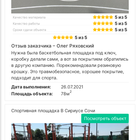
5 из 5
Качество материала
5 из 5
Качество работы
5 из 5
Сроки сдачи объекта
5 из 5
Отзыв заказчика –
Олег Ряховский
Нужна была баскетбольная площадка под ключ,
коробку делали сами, а вот за покрытием обратились
в другую компанию. Порекомендовали резиновую
крошку. Это травмобезопасное, хорошее покрытие,
подходит для спорта.
Дата выполнения:
26.07.2021
2
Площадь объекта:
78м
Спортивная площадка В Сириусе Сочи
Посмотреть объект