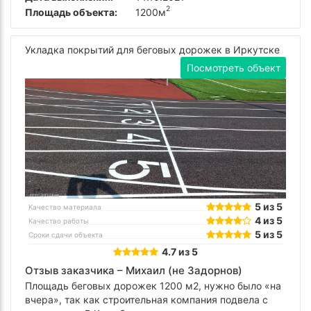
2
Площадь объекта:
1200м
Укладка покрытий для беговых дорожек в Иркутске
Посмотреть объект
5 из 5
Качество материала
4 из 5
Качество работы
5 из 5
Сроки сдачи объекта
4.7 из 5
Отзыв заказчика –
Михаил (не Задорнов)
Площадь беговых дорожек 1200 м2, нужно было «на
вчера», так как строительная компания подвела с