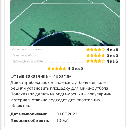
4 из 5
Качество материала
5 из 5
Качество работы
4 из 5
Сроки сдачи объекта
4.3 из 5
Отзыв заказчика –
Ибрагим
Давно требовалась в поселок футбольное поле,
решили установить площадку для мини-футбола.
Подсказали делать из эпдм-крошки – популярный
материал, отлично подходит для спортивных
объектов.
Дата выполнения:
01.07.2022
2
Площадь объекта:
100м