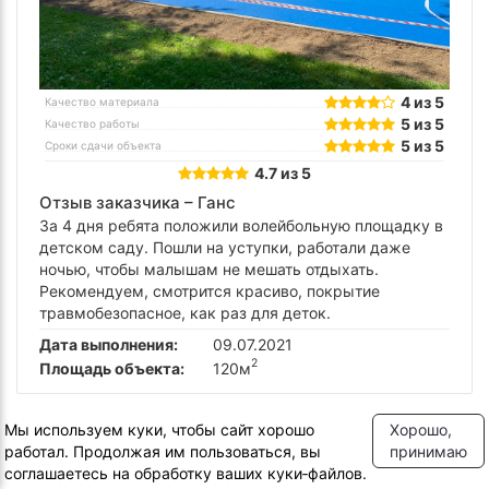
4 из 5
Качество материала
5 из 5
Качество работы
5 из 5
Сроки сдачи объекта
4.7 из 5
Отзыв заказчика –
Ганс
За 4 дня ребята положили волейбольную площадку в
детском саду. Пошли на уступки, работали даже
ночью, чтобы малышам не мешать отдыхать.
Рекомендуем, смотрится красиво, покрытие
травмобезопасное, как раз для деток.
Дата выполнения:
09.07.2021
2
Площадь объекта:
120м
Площадка для стритбола в Одинцово
Мы используем куки, чтобы сайт хорошо
Хорошо,
работал. Продолжая им пользоваться, вы
принимаю
Посмотреть объект
соглашаетесь на обработку ваших куки‑файлов.