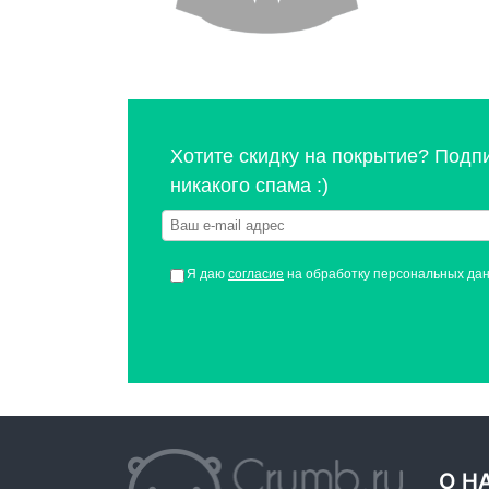
Хотите скидку на покрытие? Подп
никакого спама :)
Я даю
согласие
на обработку персональных да
О Н