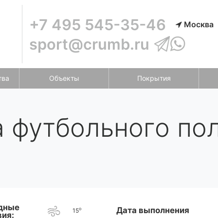
+7 495 545-35-46
Москва
sport@crumb.ru
тва
Объекты
Покрытия
 футбольного пол
дные
Дата выполнения
o
15
вия: