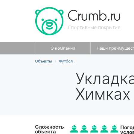
О компании
Наши преимущес
Объекты
Футбол .
Укладка
Химках
Сложность
Пого
объекта
усло