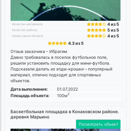
4 из 5
Качество материала
5 из 5
Качество работы
4 из 5
Сроки сдачи объекта
4.3 из 5
Отзыв заказчика –
Ибрагим
Давно требовалась в поселок футбольное поле,
решили установить площадку для мини-футбола.
Подсказали делать из эпдм-крошки – популярный
материал, отлично подходит для спортивных
объектов.
Дата выполнения:
01.07.2022
2
Площадь объекта:
100м
Баскетбольная площадка в Конаковском районе.
деревня Марьино
Посмотреть объект