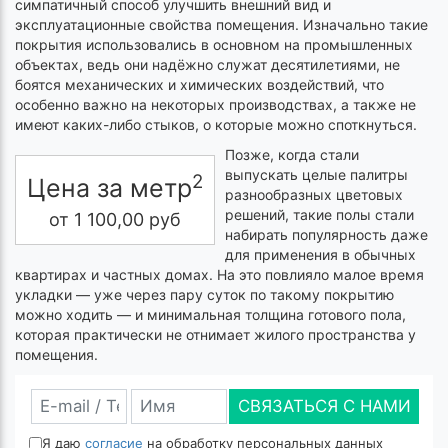
симпатичный способ улучшить внешний вид и
эксплуатационные свойства помещения. Изначально такие
покрытия использовались в основном на промышленных
объектах, ведь они надёжно служат десятилетиями, не
боятся механических и химических воздействий, что
особенно важно на некоторых производствах, а также не
имеют каких-либо стыков, о которые можно споткнуться.
Позже, когда стали
выпускать целые палитры
2
Цена за метр
разнообразных цветовых
решений, такие полы стали
от
1 100,00
руб
набирать популярность даже
для применения в обычных
квартирах и частных домах. На это повлияло малое время
укладки — уже через пару суток по такому покрытию
можно ходить — и минимальная толщина готового пола,
которая практически не отнимает жилого пространства у
помещения.
СВЯЗАТЬСЯ С НАМИ
Я даю
согласие
на обработку персональных данных