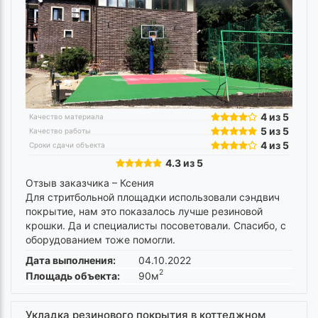
4 из 5
Качество материала
5 из 5
Качество работы
4 из 5
Сроки сдачи объекта
4.3 из 5
Отзыв заказчика –
Ксения
Для стритбольной площадки использовали сэндвич
покрытие, нам это показалось лучше резиновой
крошки. Да и специалисты посоветовали. Спасибо, с
оборудованием тоже помогли.
Дата выполнения:
04.10.2022
2
Площадь объекта:
90м
Укладка резинового покрытия в коттеджном