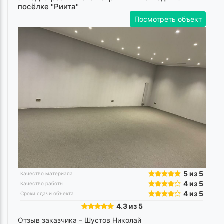
посёлке "Риита"
Посмотреть объект
5 из 5
Качество материала
4 из 5
Качество работы
4 из 5
Сроки сдачи объекта
4.3 из 5
Отзыв заказчика –
Шустов Николай