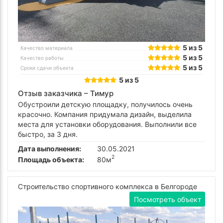
5 из 5
Качество материала
5 из 5
Качество работы
5 из 5
Сроки сдачи объекта
5 из 5
Отзыв заказчика –
Тимур
Обустроили детскую площадку, получилось очень
красочно. Компания придумала дизайн, выделила
места для установки оборудования. Выполнили все
быстро, за 3 дня.
Дата выполнения:
30.05.2021
2
Площадь объекта:
80м
Строительство спортивного комплекса в Белгороде
Посмотреть объект