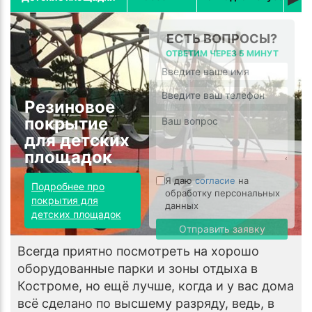
ЕСТЬ ВОПРОСЫ?
ОТВЕТИМ ЧЕРЕЗ 5 МИНУТ
Резиновое
покрытие
для детских
площадок
Я даю
согласие
на
Подробнее про
обработку персональных
покрытия для
данных
детских площадок
Отправить заявку
Всегда приятно посмотреть на хорошо
оборудованные парки и зоны отдыха в
Костроме, но ещё лучше, когда и у вас дома
всё сделано по высшему разряду, ведь, в