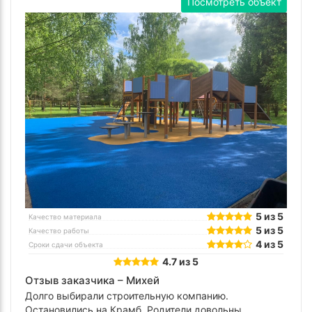
Посмотреть объект
5 из 5
Качество материала
5 из 5
Качество работы
4 из 5
Сроки сдачи объекта
4.7 из 5
Отзыв заказчика –
Михей
Долго выбирали строительную компанию.
Остановились на Крамб. Родители довольны