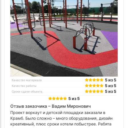
5 из 5
Качество материала
5 из 5
Качество работы
5 из 5
Сроки сдачи объекта
5 из 5
Отзыв заказчика –
Вадим Миронович
Проект воркаут и детской площадки заказали в
Крамб. Было сложно – много оборудования, дизайн
креативный, плюс сроки хотели побыстрее. Ребята