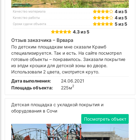
4 из 5
Качество материала
4 из 5
Качество работы
5 из 5
Сроки сдачи объекта
4.3 из 5
Отзыв заказчика –
Врвара
По детским площадкам мне сказали Крамб
специализируется. Так и есть. На сайте посмотрел
готовые объекты – понравилось. Заказали покрытие
из эпдм крошки для детской зоны во дворе.
Использовали 2 цвета, смотрится круто.
Дата выполнения:
24.06.2021
2
Площадь объекта:
225м
Детская площадка с укладкой покрытия и
оборудования в Сочи
Посмотреть объект