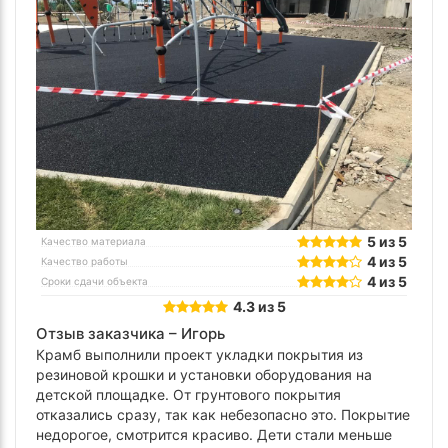
5 из 5
Качество материала
4 из 5
Качество работы
4 из 5
Сроки сдачи объекта
4.3 из 5
Отзыв заказчика –
Игорь
Крамб выполнили проект укладки покрытия из
резиновой крошки и установки оборудования на
детской площадке. От грунтового покрытия
отказались сразу, так как небезопасно это. Покрытие
недорогое, смотрится красиво. Дети стали меньше