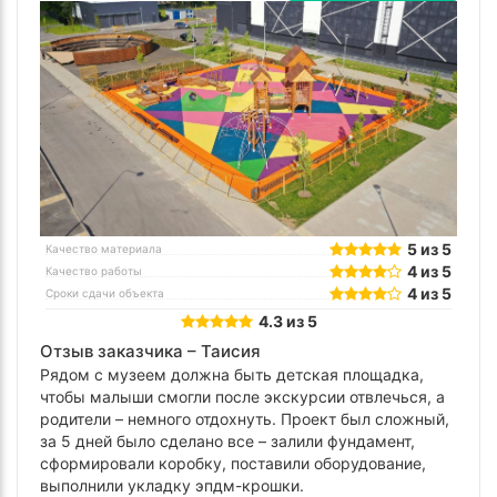
5 из 5
Качество материала
4 из 5
Качество работы
4 из 5
Сроки сдачи объекта
4.3 из 5
Отзыв заказчика –
Таисия
Рядом с музеем должна быть детская площадка,
чтобы малыши смогли после экскурсии отвлечься, а
родители – немного отдохнуть. Проект был сложный,
за 5 дней было сделано все – залили фундамент,
сформировали коробку, поставили оборудование,
выполнили укладку эпдм-крошки.