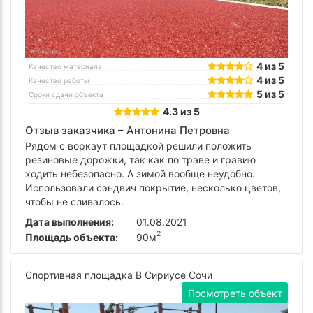
4 из 5
Качество материала
4 из 5
Качество работы
5 из 5
Сроки сдачи объекта
4.3 из 5
Отзыв заказчика –
Антонина Петровна
Рядом с воркаут площадкой решили положить
резиновые дорожки, так как по траве и гравию
ходить небезопасно. А зимой вообще неудобно.
Использовали сэндвич покрытие, несколько цветов,
чтобы не сливалось.
Дата выполнения:
01.08.2021
2
Площадь объекта:
90м
Спортивная площадка В Сириусе Сочи
Посмотреть объект