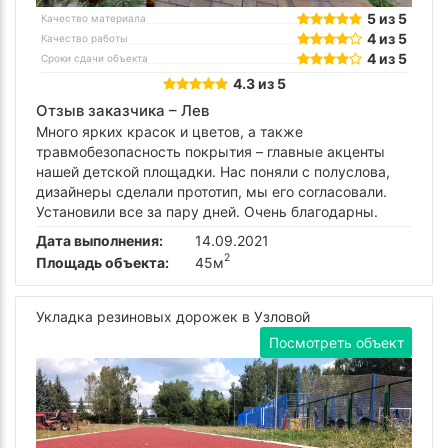
5 из 5
Качество материала
4 из 5
Качество работы
4 из 5
Сроки сдачи объекта
4.3 из 5
Отзыв заказчика –
Лев
Много ярких красок и цветов, а также
травмобезопасность покрытия – главные акценты
нашей детской площадки. Нас поняли с полуслова,
дизайнеры сделали прототип, мы его согласовали.
Установили все за пару дней. Очень благодарны.
Дата выполнения:
14.09.2021
2
Площадь объекта:
45м
Укладка резиновых дорожек в Узловой
Посмотреть объект