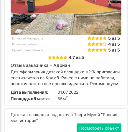
5 из 5
Качество материала
4 из 5
Качество работы
5 из 5
Сроки сдачи объекта
4.7 из 5
Отзыв заказчика –
Адриан
Для оформления детской площадки в ЖК пригласили
специалистов из Крамб. Ранее с ними не работали,
переживали, но все прошло идеально. Рекомендуем.
Дата выполнения:
01.07.2022
2
Площадь объекта:
55м
Детская площадка под ключ в Твери Музей "Россия
моя история"
Посмотреть объект