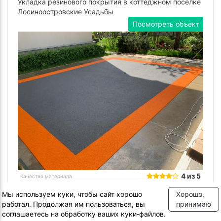
Укладка резинового покрытия в коттеджном поселке
Лосиноостровские Усадьбы
Посмотреть объект
4 из 5
Качество материала
4 из 5
Качество работы
Мы используем куки, чтобы сайт хорошо
Хорошо,
5 из 5
Сроки сдачи объекта
работал. Продолжая им пользоваться, вы
принимаю
4.3 из 5
соглашаетесь на обработку ваших куки‑файлов.