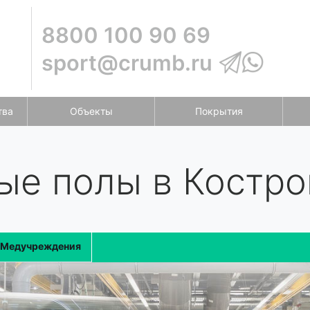
8800 100 90 69
sport@crumb.ru
тва
Объекты
Покрытия
е полы в Костр
Медучреждения