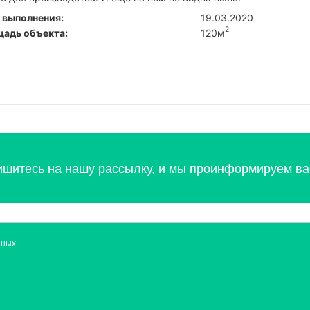
 выполнения:
19.03.2020
2
адь объекта:
120м
ишитесь на нашу рассылку, и мы проинформируем вас
нных