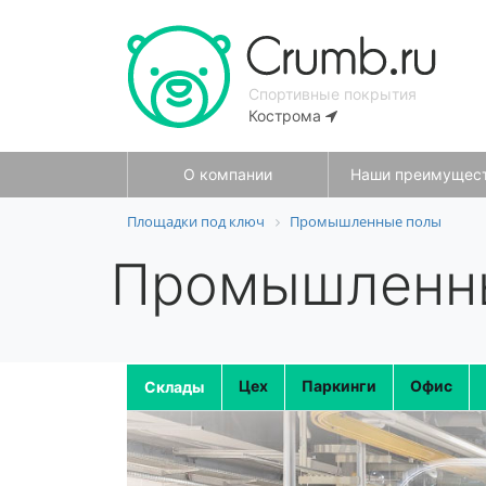
Спортивные покрытия
Кострома
О компании
Наши преимущес
Площадки под ключ
Промышленные полы
Промышленны
Цех
Паркинги
Офис
Склады