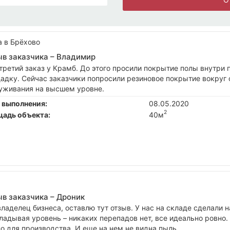
а в Брёхово
в заказчика –
Владимир
третий заказ у Крамб. До этого просили покрытие полы внутри 
адку. Сейчас заказчики попросили резиновое покрытие вокруг с
уживания на высшем уровне.
 выполнения:
08.05.2020
2
адь объекта:
40м
в заказчика –
Дроник
владелец бизнеса, оставлю тут отзыв. У нас на складе сделали 
ладывая уровень – никаких перепадов нет, все идеально ровно. 
о для производства. И еще на нем не видна пыль.