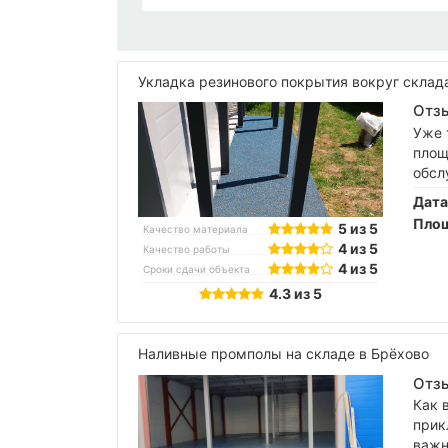
Укладка резинового покрытия вокруг склад
Отзы
Уже 
площ
обсл
Дата
Площ
5 из 5
Качество материала
4 из 5
Качество работы
4 из 5
Сроки сдачи объекта
4.3 из 5
Наливные промполы на складе в Брёхово
Отзы
Как 
прик
важн