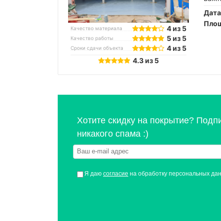
Дата
Площ
4 из 5
Качество материала
5 из 5
Качество работы
4 из 5
Сроки сдачи объекта
4.3 из 5
Хотите скидку на покрытие? Подп
никакого спама :)
Я даю
согласие
на обработку персональных да