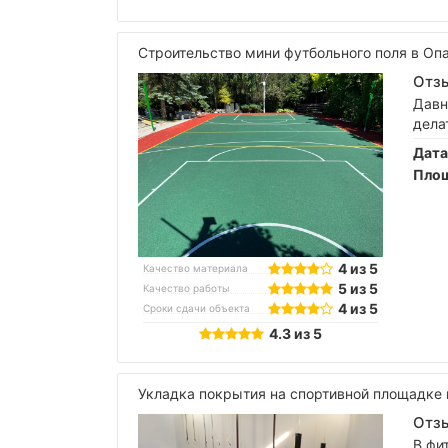
Строительство мини футбольного поля в Оп
Отзы
Давн
дела
Дата
Площ
4 из 5
Качество материала
5 из 5
Качество работы
4 из 5
Сроки сдачи объекта
4.3 из 5
Укладка покрытия на спортивной площадке 
Отзы
В фи