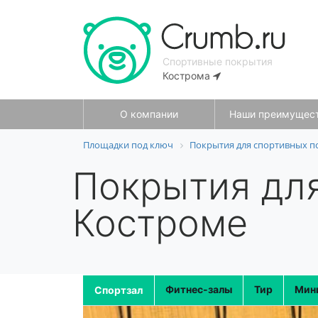
Спортивные покрытия
Кострома
О компании
Наши преимущес
Площадки под ключ
Покрытия для спортивных 
Покрытия дл
Костроме
Фитнес-залы
Тир
Мин
Спортзал