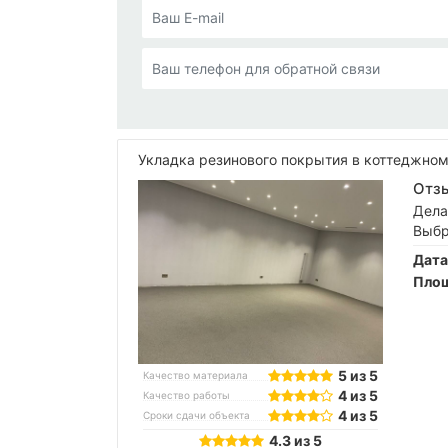
Укладка резинового покрытия в коттеджном
Отзы
Дела
Выбр
Дата
Площ
5 из 5
Качество материала
4 из 5
Качество работы
4 из 5
Сроки сдачи объекта
4.3 из 5