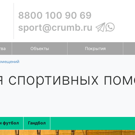
8800 100 90 69
sport@crumb.ru
тва
Объекты
Покрытия
помещений
я спортивных пом
и футбол
Гандбол