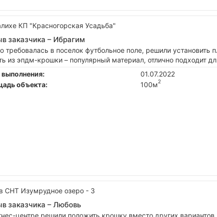
алихе КП "Красногорская Усадьба"
в заказчика –
Ибрагим
о требовалась в поселок футбольное поле, решили установить 
ть из эпдм-крошки – популярный материал, отлично подходит дл
 выполнения:
01.07.2022
2
адь объекта:
100м
в СНТ Изумрудное озеро - 3
в заказчика –
Любовь
тнес-центре решили положить крошку вместо других вариантов 