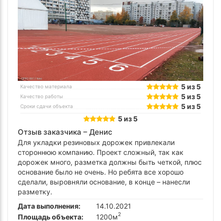
5 из 5
Качество материала
5 из 5
Качество работы
5 из 5
Сроки сдачи объекта
5 из 5
Отзыв заказчика –
Денис
Для укладки резиновых дорожек привлекали
стороннюю компанию. Проект сложный, так как
дорожек много, разметка должны быть четкой, плюс
основание было не очень. Но ребята все хорошо
сделали, выровняли основание, в конце – нанесли
разметку.
Дата выполнения:
14.10.2021
2
Площадь объекта:
1200м