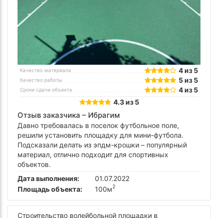
4 из 5
Качество материала
5 из 5
Качество работы
4 из 5
Сроки сдачи объекта
4.3 из 5
Отзыв заказчика –
Ибрагим
Давно требовалась в поселок футбольное поле,
решили установить площадку для мини-футбола.
Подсказали делать из эпдм-крошки – популярный
материал, отлично подходит для спортивных
объектов.
Дата выполнения:
01.07.2022
2
Площадь объекта:
100м
Строительство волейбольной площадки в