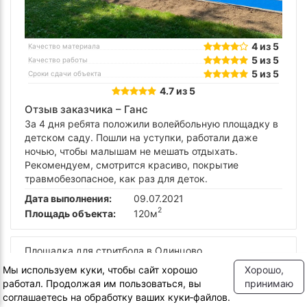
4 из 5
Качество материала
5 из 5
Качество работы
5 из 5
Сроки сдачи объекта
4.7 из 5
Отзыв заказчика –
Ганс
За 4 дня ребята положили волейбольную площадку в
детском саду. Пошли на уступки, работали даже
ночью, чтобы малышам не мешать отдыхать.
Рекомендуем, смотрится красиво, покрытие
травмобезопасное, как раз для деток.
Дата выполнения:
09.07.2021
2
Площадь объекта:
120м
Площадка для стритбола в Одинцово
Посмотреть объект
Мы используем куки, чтобы сайт хорошо
Хорошо,
работал. Продолжая им пользоваться, вы
принимаю
соглашаетесь на обработку ваших куки‑файлов.