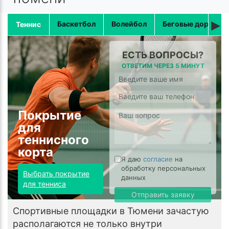
▸
Баскетбол
Волейбол
Беговые дорожки
Теннис
ЕСТЬ ВОПРОСЫ?
ОТВЕТИМ ЧЕРЕЗ 5 МИНУТ
Покрытие
для
теннисного
корта
Я даю
согласие
на
обработку персональных
Выбрать покрытие
данных
для тенниса
Отправить заявку
Спортивные площадки в Тюмени зачастую
располагаются не только внутри