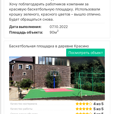
Хочу поблагодарить работников компании за
красивую баскетбольную площадку. Использовали
крошку зеленого, красного цветов – вышло отлично.
Будет обращаться снова.
Дата выполнения:
07.10.2022
2
Площадь объекта:
90м
Баскетбольная площадка в деревне Красино
Посмотреть объект
4 из 5
Качество материала
5 из 5
Качество работы
4 из 5
Сроки сдачи объекта