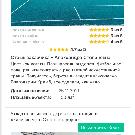
5 из 5
Качество материала
5 из 5
Качество работы
4 из 5
Сроки сдачи объекта
4.7 из 5
Отзыв заказчика –
Александра Степановна
Цвет как хотели. Планировали выделить футбольное
поле, решили поиграть с расцветкой искусственной
травы. Получилось, бирюза выглядит великолепно.
Благодарны Крамб, все сделали, как надо.
Дата выполнения:
25.11.2021
2
Площадь объекта:
1500м
Укладка резиновых дорожек на стадионе
«Калининец» в Санкт петербурге
Посмотреть объект