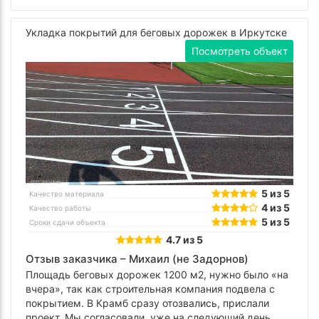
Укладка покрытий для беговых дорожек в Иркутске
Посмотреть объект
5 из 5
Качество материала
4 из 5
Качество работы
5 из 5
Сроки сдачи объекта
4.7 из 5
Отзыв заказчика –
Михаил (не Задорнов)
Площадь беговых дорожек 1200 м2, нужно было «на
вчера», так как строительная компания подвела с
покрытием. В Крамб сразу отозвались, прислали
проект. Мы согласовали, уже на следующий день