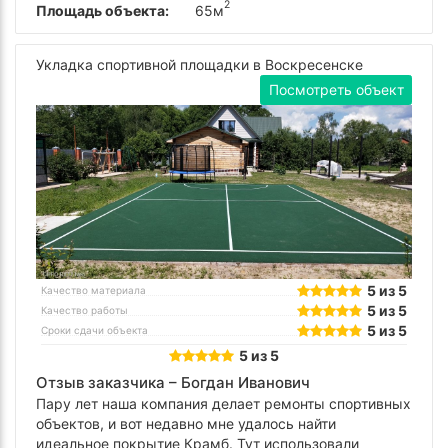
2
Площадь объекта:
65м
Укладка спортивной площадки в Воскресенске
Посмотреть объект
5 из 5
Качество материала
5 из 5
Качество работы
5 из 5
Сроки сдачи объекта
5 из 5
Отзыв заказчика –
Богдан Иванович
Пару лет наша компания делает ремонты спортивных
объектов, и вот недавно мне удалось найти
идеальное покрытие Крамб. Тут использовали