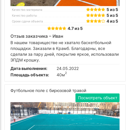
5 из 5
Качество материала
5 из 5
Качество работы
4 из 5
Сроки сдачи объекта
4.7 из 5
Отзыв заказчика –
Иван
В нашем товариществе не хватало баскетбольной
площадки. Заказали в Крамб. Благодарны, все
сделали за пару дней, покрытие яркое, использовали
ЭПДМ крошку.
Дата выполнения:
24.05.2022
2
Площадь объекта:
40м
Футбольное поле с бирюзовой травой
Посмотреть объект