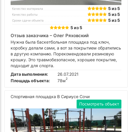
5 из 5
Качество материала
5 из 5
Качество работы
5 из 5
Сроки сдачи объекта
5 из 5
Отзыв заказчика –
Олег Ряховский
Нужна была баскетбольная площадка под ключ,
коробку делали сами, а вот за покрытием обратились
в другую компанию. Порекомендовали резиновую
крошку. Это травмобезопасное, хорошее покрытие,
подходит для спорта.
Дата выполнения:
26.07.2021
2
Площадь объекта:
78м
Спортивная площадка В Сириусе Сочи
Посмотреть объект