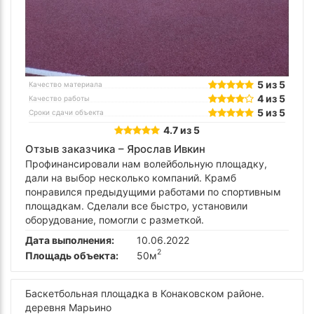
5 из 5
Качество материала
4 из 5
Качество работы
5 из 5
Сроки сдачи объекта
4.7 из 5
Отзыв заказчика –
Ярослав Ивкин
Профинансировали нам волейбольную площадку,
дали на выбор несколько компаний. Крамб
понравился предыдущими работами по спортивным
площадкам. Сделали все быстро, установили
оборудование, помогли с разметкой.
Дата выполнения:
10.06.2022
2
Площадь объекта:
50м
Баскетбольная площадка в Конаковском районе.
деревня Марьино