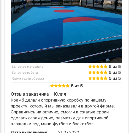
5 из 5
Качество материала
5 из 5
Качество работы
5 из 5
Сроки сдачи объекта
5 из 5
Отзыв заказчика –
Юлия
Крамб делали спортивную коробку по нашему
проекту, который мы заказывали в другой фирме.
Справились на отлично, смогли в сжатые сроки
сделать ограждение, разметку для спортивной
площадки под мини-футбол и баскетбол.
Дата выполнения:
31.07.2020