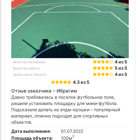
4 из 5
Качество материала
5 из 5
Качество работы
4 из 5
Сроки сдачи объекта
4.3 из 5
Отзыв заказчика –
Ибрагим
Давно требовалась в поселок футбольное поле,
решили установить площадку для мини-футбола.
Подсказали делать из эпдм-крошки – популярный
материал, отлично подходит для спортивных
объектов.
Дата выполнения:
01.07.2022
2
Площадь объекта:
100м