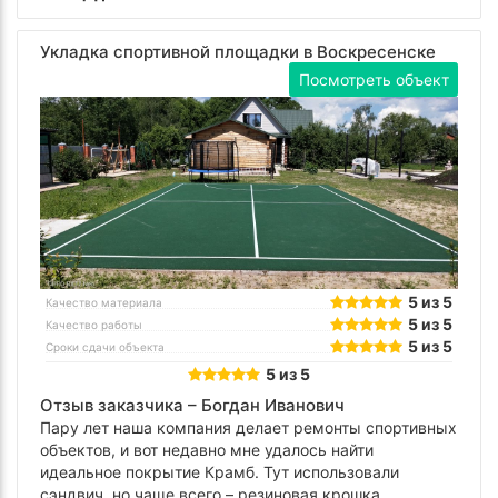
Укладка спортивной площадки в Воскресенске
Посмотреть объект
5 из 5
Качество материала
5 из 5
Качество работы
5 из 5
Сроки сдачи объекта
5 из 5
Отзыв заказчика –
Богдан Иванович
Пару лет наша компания делает ремонты спортивных
объектов, и вот недавно мне удалось найти
идеальное покрытие Крамб. Тут использовали
сэндвич, но чаще всего – резиновая крошка.