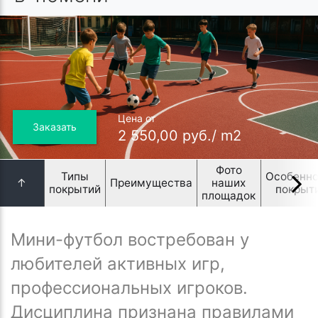
Цена от
Заказать
2 550,00 руб./ m2
Фото
Типы
Особенно
↑
Преимущества
наших
покрытий
покрыт
площадок
Мини-футбол востребован у
любителей активных игр,
профессиональных игроков.
Дисциплина признана правилами