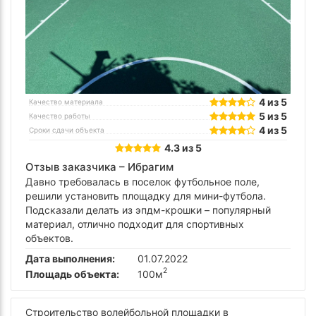
4 из 5
Качество материала
5 из 5
Качество работы
4 из 5
Сроки сдачи объекта
4.3 из 5
Отзыв заказчика –
Ибрагим
Давно требовалась в поселок футбольное поле,
решили установить площадку для мини-футбола.
Подсказали делать из эпдм-крошки – популярный
материал, отлично подходит для спортивных
объектов.
Дата выполнения:
01.07.2022
2
Площадь объекта:
100м
Строительство волейбольной площадки в