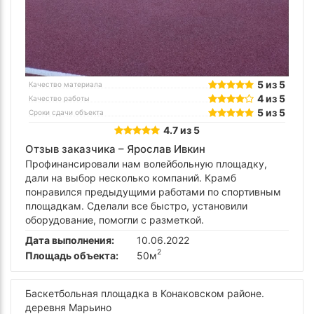
5 из 5
Качество материала
4 из 5
Качество работы
5 из 5
Сроки сдачи объекта
4.7 из 5
Отзыв заказчика –
Ярослав Ивкин
Профинансировали нам волейбольную площадку,
дали на выбор несколько компаний. Крамб
понравился предыдущими работами по спортивным
площадкам. Сделали все быстро, установили
оборудование, помогли с разметкой.
Дата выполнения:
10.06.2022
2
Площадь объекта:
50м
Баскетбольная площадка в Конаковском районе.
деревня Марьино