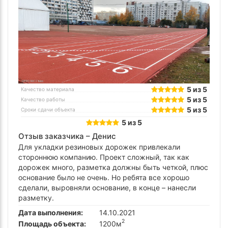
5 из 5
Качество материала
5 из 5
Качество работы
5 из 5
Сроки сдачи объекта
5 из 5
Отзыв заказчика –
Денис
Для укладки резиновых дорожек привлекали
стороннюю компанию. Проект сложный, так как
дорожек много, разметка должны быть четкой, плюс
основание было не очень. Но ребята все хорошо
сделали, выровняли основание, в конце – нанесли
разметку.
Дата выполнения:
14.10.2021
2
Площадь объекта:
1200м