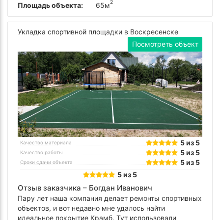
2
Площадь объекта:
65м
Укладка спортивной площадки в Воскресенске
Посмотреть объект
5 из 5
Качество материала
5 из 5
Качество работы
5 из 5
Сроки сдачи объекта
5 из 5
Отзыв заказчика –
Богдан Иванович
Пару лет наша компания делает ремонты спортивных
объектов, и вот недавно мне удалось найти
идеальное покрытие Крамб. Тут использовали