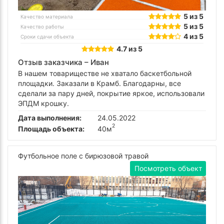
5 из 5
Качество материала
5 из 5
Качество работы
4 из 5
Сроки сдачи объекта
4.7 из 5
Отзыв заказчика –
Иван
В нашем товариществе не хватало баскетбольной
площадки. Заказали в Крамб. Благодарны, все
сделали за пару дней, покрытие яркое, использовали
ЭПДМ крошку.
Дата выполнения:
24.05.2022
2
Площадь объекта:
40м
Футбольное поле с бирюзовой травой
Посмотреть объект