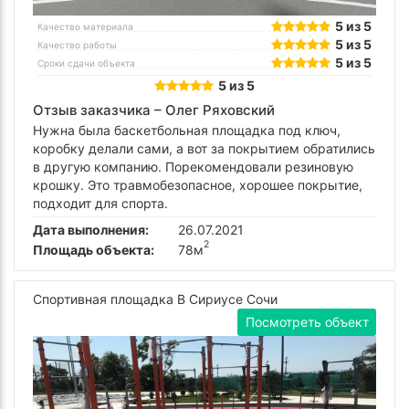
5 из 5
Качество материала
5 из 5
Качество работы
5 из 5
Сроки сдачи объекта
5 из 5
Отзыв заказчика –
Олег Ряховский
Нужна была баскетбольная площадка под ключ,
коробку делали сами, а вот за покрытием обратились
в другую компанию. Порекомендовали резиновую
крошку. Это травмобезопасное, хорошее покрытие,
подходит для спорта.
Дата выполнения:
26.07.2021
2
Площадь объекта:
78м
Спортивная площадка В Сириусе Сочи
Посмотреть объект