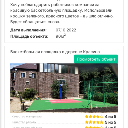
Хочу поблагодарить работников компании за
красивую баскетбольную площадку. Использовали
крошку зеленого, красного цветов – вышло отлично.
Будет обращаться снова.
Дата выполнения:
07.10.2022
2
Площадь объекта:
90м
Баскетбольная площадка в деревне Красино
Посмотреть объект
4 из 5
Качество материала
5 из 5
Качество работы
4 из 5
Сроки сдачи объекта