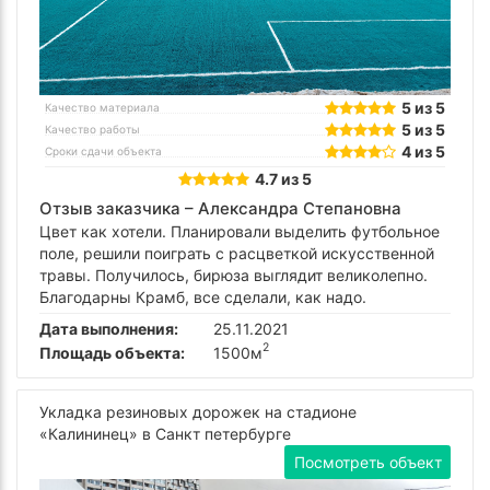
5 из 5
Качество материала
5 из 5
Качество работы
4 из 5
Сроки сдачи объекта
4.7 из 5
Отзыв заказчика –
Александра Степановна
Цвет как хотели. Планировали выделить футбольное
поле, решили поиграть с расцветкой искусственной
травы. Получилось, бирюза выглядит великолепно.
Благодарны Крамб, все сделали, как надо.
Дата выполнения:
25.11.2021
2
Площадь объекта:
1500м
Укладка резиновых дорожек на стадионе
«Калининец» в Санкт петербурге
Посмотреть объект