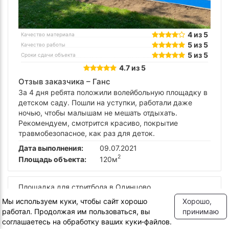
4 из 5
Качество материала
5 из 5
Качество работы
5 из 5
Сроки сдачи объекта
4.7 из 5
Отзыв заказчика –
Ганс
За 4 дня ребята положили волейбольную площадку в
детском саду. Пошли на уступки, работали даже
ночью, чтобы малышам не мешать отдыхать.
Рекомендуем, смотрится красиво, покрытие
травмобезопасное, как раз для деток.
Дата выполнения:
09.07.2021
2
Площадь объекта:
120м
Площадка для стритбола в Одинцово
Посмотреть объект
Мы используем куки, чтобы сайт хорошо
Хорошо,
работал. Продолжая им пользоваться, вы
принимаю
соглашаетесь на обработку ваших куки‑файлов.