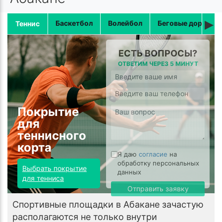
▸
Баскетбол
Волейбол
Беговые дорожки
Теннис
ЕСТЬ ВОПРОСЫ?
ОТВЕТИМ ЧЕРЕЗ 5 МИНУТ
Покрытие
для
теннисного
корта
Я даю
согласие
на
обработку персональных
Выбрать покрытие
данных
для тенниса
Отправить заявку
Спортивные площадки в Абакане зачастую
располагаются не только внутри