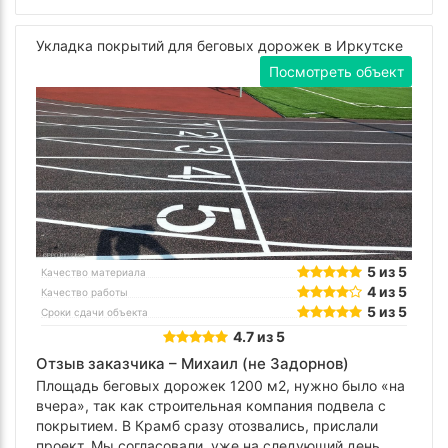
Укладка покрытий для беговых дорожек в Иркутске
Посмотреть объект
5 из 5
Качество материала
4 из 5
Качество работы
5 из 5
Сроки сдачи объекта
4.7 из 5
Отзыв заказчика –
Михаил (не Задорнов)
Площадь беговых дорожек 1200 м2, нужно было «на
вчера», так как строительная компания подвела с
покрытием. В Крамб сразу отозвались, прислали
проект. Мы согласовали, уже на следующий день