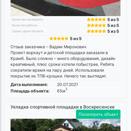
5 из 5
Качество материала
5 из 5
Качество работы
5 из 5
Сроки сдачи объекта
5 из 5
Отзыв заказчика –
Вадим Миронович
Проект воркаут и детской площадки заказали в
Крамб. Было сложно – много оборудования, дизайн
креативный, плюс сроки хотели побыстрее. Ребята
сократили время на пару дней. Использовали
покрытие из ТПВ-крошки. Ничего так выглядит.
Дата выполнения:
20.07.2021
2
Площадь объекта:
65м
Укладка спортивной площадки в Воскресенске
Посмотреть объект