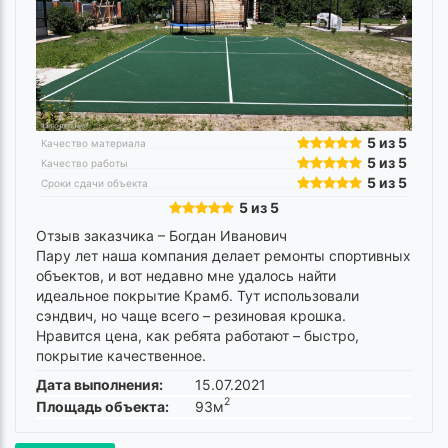
5 из 5
Качество материала
5 из 5
Качество работы
5 из 5
Сроки сдачи объекта
5 из 5
Отзыв заказчика –
Богдан Иванович
Пару лет наша компания делает ремонты спортивных
объектов, и вот недавно мне удалось найти
идеальное покрытие Крамб. Тут использовали
сэндвич, но чаще всего – резиновая крошка.
Нравится цена, как ребята работают – быстро,
покрытие качественное.
Дата выполнения:
15.07.2021
2
Площадь объекта:
93м