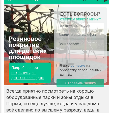
ЕСТЬ ВОПРОСЫ?
ОТВЕТИМ ЧЕРЕЗ 5 МИНУТ
Резиновое
покрытие
для детских
площадок
Я даю
согласие
на
Подробнее про
обработку персональных
покрытия для
данных
детских площадок
Отправить заявку
Всегда приятно посмотреть на хорошо
оборудованные парки и зоны отдыха в
Перми, но ещё лучше, когда и у вас дома
всё сделано по высшему разряду, ведь, в