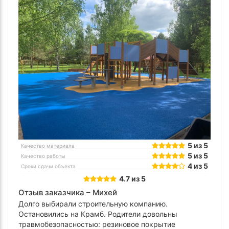
5 из 5
Качество материала
5 из 5
Качество работы
4 из 5
Сроки сдачи объекта
4.7 из 5
Отзыв заказчика –
Михей
Долго выбирали строительную компанию.
Остановились на Крамб. Родители довольны
травмобезопасностью: резиновое покрытие