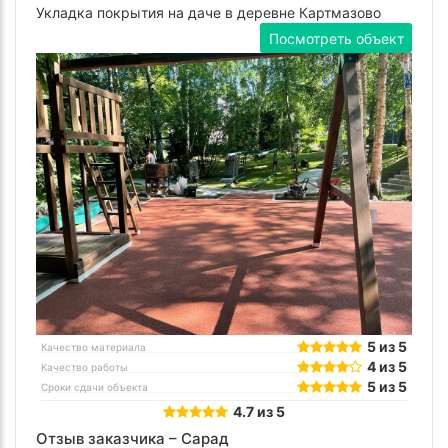
Укладка покрытия на даче в деревне Картмазово
Посмотреть объект
5 из 5
Качество материала
4 из 5
Качество работы
5 из 5
Сроки сдачи объекта
4.7 из 5
Отзыв заказчика –
Сарад