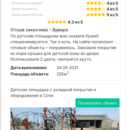
4 из 5
Качество материала
4 из 5
Качество работы
5 из 5
Сроки сдачи объекта
4.3 из 5
Отзыв заказчика –
Врвара
По детским площадкам мне сказали Крамб
специализируется. Так и есть. На сайте посмотрел
готовые объекты – понравилось. Заказали покрытие
из эпдм крошки для детской зоны во дворе.
Использовали 2 цвета, смотрится круто.
Дата выполнения:
24.06.2021
2
Площадь объекта:
225м
Детская площадка с укладкой покрытия и
оборудования в Сочи
Посмотреть объект