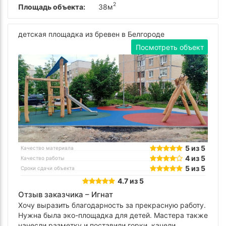
2
Площадь объекта:
38м
детская площадка из бревен в Белгороде
Посмотреть объект
5 из 5
Качество материала
4 из 5
Качество работы
5 из 5
Сроки сдачи объекта
4.7 из 5
Отзыв заказчика –
Игнат
Хочу выразить благодарность за прекрасную работу.
Нужна была эко-площадка для детей. Мастера также
нанесли разметку и поставили горки, качели,