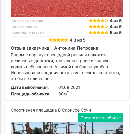
4 из 5
Качество материала
4 из 5
Качество работы
5 из 5
Сроки сдачи объекта
4.3 из 5
Отзыв заказчика –
Антонина Петровна
Рядом с воркаут площадкой решили положить
резиновые дорожки, так как по траве и гравию
ходить небезопасно. А зимой вообще неудобно.
Использовали сэндвич покрытие, несколько цветов,
чтобы не сливалось.
Дата выполнения:
01.08.2021
2
Площадь объекта:
90м
Спортивная площадка В Сириусе Сочи
Посмотреть объект