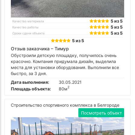
5 из 5
Качество материала
5 из 5
Качество работы
5 из 5
Сроки сдачи объекта
5 из 5
Отзыв заказчика –
Тимур
Обустроили детскую площадку, получилось очень
красочно. Компания придумала дизайн, выделила
места для установки оборудования. Выполнили все
быстро, за 3 дня.
Дата выполнения:
30.05.2021
2
Площадь объекта:
80м
Строительство спортивного комплекса в Белгороде
Посмотреть объект