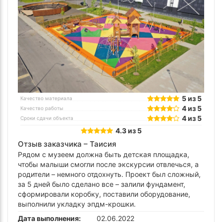
5 из 5
Качество материала
4 из 5
Качество работы
4 из 5
Сроки сдачи объекта
4.3 из 5
Отзыв заказчика –
Таисия
Рядом с музеем должна быть детская площадка,
чтобы малыши смогли после экскурсии отвлечься, а
родители – немного отдохнуть. Проект был сложный,
за 5 дней было сделано все – залили фундамент,
сформировали коробку, поставили оборудование,
выполнили укладку эпдм-крошки.
Дата выполнения:
02.06.2022