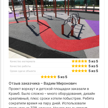
5 из 5
Качество материала
5 из 5
Качество работы
5 из 5
Сроки сдачи объекта
5 из 5
Отзыв заказчика –
Вадим Миронович
Проект воркаут и детской площадки заказали в
Крамб. Было сложно – много оборудования, дизайн
креативный, плюс сроки хотели побыстрее. Ребята
сократили время на пару дней. Использовали
покрытие из ТПВ-крошки. Ничего так выглядит.