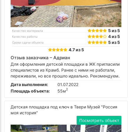
5 из 5
Качество материала
4 из 5
Качество работы
5 из 5
Сроки сдачи объекта
4.7 из 5
Отзыв заказчика –
Адриан
Для оформления детской площадки в ЖК пригласили
специалистов из Крамб. Ранее с ними не работали,
переживали, но все прошло идеально. Рекомендуем.
Дата выполнения:
01.07.2022
2
Площадь объекта:
55м
Детская площадка под ключ в Твери Музей "Россия
моя история"
Посмотреть объект