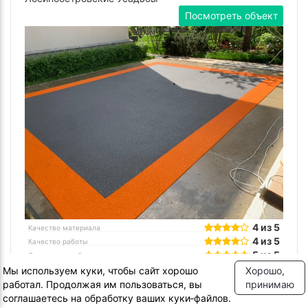
Посмотреть объект
4 из 5
Качество материала
4 из 5
Качество работы
5 из 5
Сроки сдачи объекта
Мы используем куки, чтобы сайт хорошо
Хорошо,
4.3 из 5
работал. Продолжая им пользоваться, вы
принимаю
Отзыв заказчика –
Константин Игоревич
соглашаетесь на обработку ваших куки‑файлов.
Благодарим компанию Крамб за высокое качество