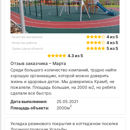
4 из 5
Качество материала
4 из 5
Качество работы
5 из 5
Сроки сдачи объекта
4.3 из 5
Отзыв заказчика –
Марта
Среди большого количество компаний, трудно найти
хорошую организацию, которой можно доверить
жизнь и здоровье деток. Мы доверились Крамб, не
пожалели. Площадь большая, на 2000 м2, но ребята
сделали все быстро.
Дата выполнения:
25.05.2021
2
Площадь объекта:
2000м
Укладка резинового покрытия в коттеджном поселке
Лосиноостровские Усадьбы