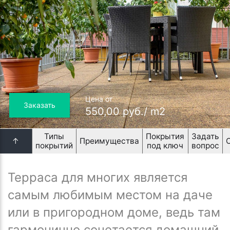
Цена от
Заказать
550,00 руб./ m2
Типы
Покрытия
Задать
↑
Преимущества
покрытий
под ключ
вопрос
Терраса для многих является
самым любимым местом на даче
или в пригородном доме, ведь там
гармонично сочетается домашний