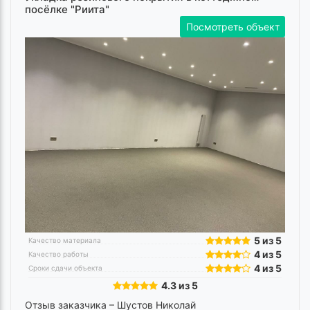
посёлке "Риита"
Посмотреть объект
5 из 5
Качество материала
4 из 5
Качество работы
4 из 5
Сроки сдачи объекта
4.3 из 5
Отзыв заказчика –
Шустов Николай