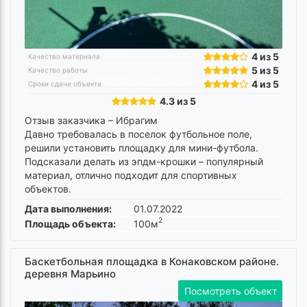
4 из 5
Качество материала
5 из 5
Качество работы
4 из 5
Сроки сдачи объекта
4.3 из 5
Отзыв заказчика –
Ибрагим
Давно требовалась в поселок футбольное поле,
решили установить площадку для мини-футбола.
Подсказали делать из эпдм-крошки – популярный
материал, отлично подходит для спортивных
объектов.
Дата выполнения:
01.07.2022
2
Площадь объекта:
100м
Баскетбольная площадка в Конаковском районе.
деревня Марьино
Посмотреть объект