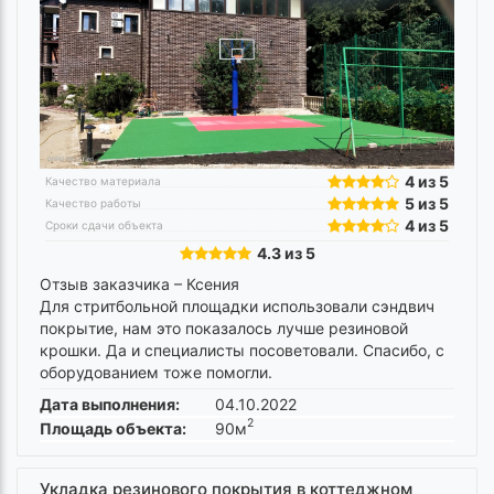
4 из 5
Качество материала
5 из 5
Качество работы
4 из 5
Сроки сдачи объекта
4.3 из 5
Отзыв заказчика –
Ксения
Для стритбольной площадки использовали сэндвич
покрытие, нам это показалось лучше резиновой
крошки. Да и специалисты посоветовали. Спасибо, с
оборудованием тоже помогли.
Дата выполнения:
04.10.2022
2
Площадь объекта:
90м
Укладка резинового покрытия в коттеджном