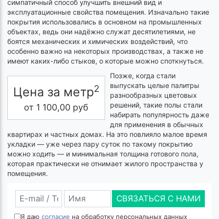
симпатичный способ улучшить внешний вид и
эксплуатационные свойства помещения. Изначально такие
покрытия использовались в основном на промышленных
объектах, ведь они надёжно служат десятилетиями, не
боятся механических и химических воздействий, что
особенно важно на некоторых производствах, а также не
имеют каких-либо стыков, о которые можно споткнуться.
Позже, когда стали
выпускать целые палитры
2
Цена за метр
разнообразных цветовых
решений, такие полы стали
от
1 100,00
руб
набирать популярность даже
для применения в обычных
квартирах и частных домах. На это повлияло малое время
укладки — уже через пару суток по такому покрытию
можно ходить — и минимальная толщина готового пола,
которая практически не отнимает жилого пространства у
помещения.
СВЯЗАТЬСЯ С НАМИ
Я даю
согласие
на обработку персональных данных