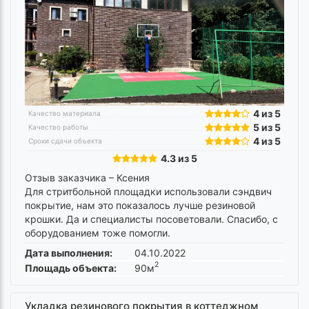
4 из 5
Качество материала
5 из 5
Качество работы
4 из 5
Сроки сдачи объекта
4.3 из 5
Отзыв заказчика –
Ксения
Для стритбольной площадки использовали сэндвич
покрытие, нам это показалось лучше резиновой
крошки. Да и специалисты посоветовали. Спасибо, с
оборудованием тоже помогли.
Дата выполнения:
04.10.2022
2
Площадь объекта:
90м
Укладка резинового покрытия в коттеджном