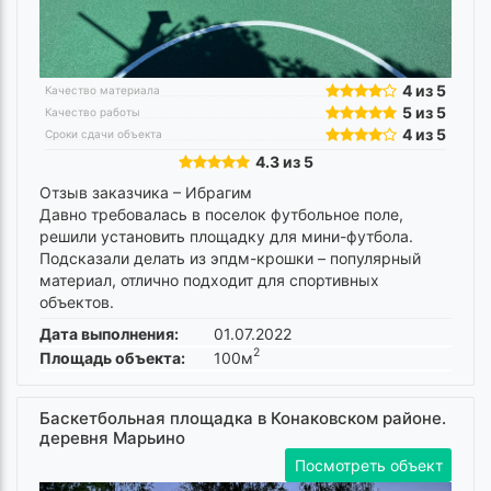
4 из 5
Качество материала
5 из 5
Качество работы
4 из 5
Сроки сдачи объекта
4.3 из 5
Отзыв заказчика –
Ибрагим
Давно требовалась в поселок футбольное поле,
решили установить площадку для мини-футбола.
Подсказали делать из эпдм-крошки – популярный
материал, отлично подходит для спортивных
объектов.
Дата выполнения:
01.07.2022
2
Площадь объекта:
100м
Баскетбольная площадка в Конаковском районе.
деревня Марьино
Посмотреть объект