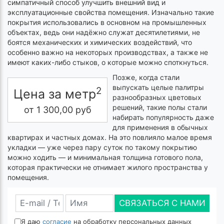
симпатичный способ улучшить внешний вид и
эксплуатационные свойства помещения. Изначально такие
покрытия использовались в основном на промышленных
объектах, ведь они надёжно служат десятилетиями, не
боятся механических и химических воздействий, что
особенно важно на некоторых производствах, а также не
имеют каких-либо стыков, о которые можно споткнуться.
Позже, когда стали
выпускать целые палитры
2
Цена за метр
разнообразных цветовых
решений, такие полы стали
от
1 300,00
руб
набирать популярность даже
для применения в обычных
квартирах и частных домах. На это повлияло малое время
укладки — уже через пару суток по такому покрытию
можно ходить — и минимальная толщина готового пола,
которая практически не отнимает жилого пространства у
помещения.
СВЯЗАТЬСЯ С НАМИ
Я даю
согласие
на обработку персональных данных