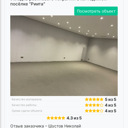
посёлке "Риита"
Посмотреть объект
5 из 5
Качество материала
4 из 5
Качество работы
4 из 5
Сроки сдачи объекта
4.3 из 5
Отзыв заказчика –
Шустов Николай