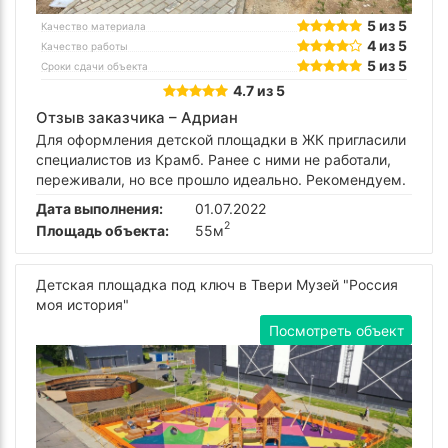
5 из 5
Качество материала
4 из 5
Качество работы
5 из 5
Сроки сдачи объекта
4.7 из 5
Отзыв заказчика –
Адриан
Для оформления детской площадки в ЖК пригласили
специалистов из Крамб. Ранее с ними не работали,
переживали, но все прошло идеально. Рекомендуем.
Дата выполнения:
01.07.2022
2
Площадь объекта:
55м
Детская площадка под ключ в Твери Музей "Россия
моя история"
Посмотреть объект