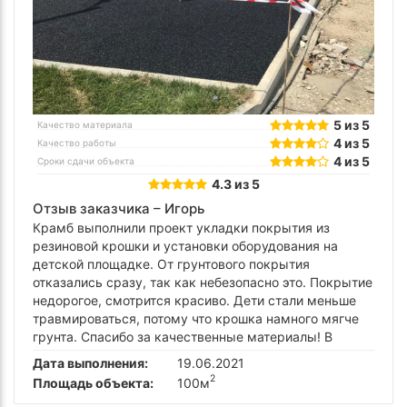
5 из 5
Качество материала
4 из 5
Качество работы
4 из 5
Сроки сдачи объекта
4.3 из 5
Отзыв заказчика –
Игорь
Крамб выполнили проект укладки покрытия из
резиновой крошки и установки оборудования на
детской площадке. От грунтового покрытия
отказались сразу, так как небезопасно это. Покрытие
недорогое, смотрится красиво. Дети стали меньше
травмироваться, потому что крошка намного мягче
грунта. Спасибо за качественные материалы! B
Дата выполнения:
19.06.2021
2
Площадь объекта:
100м