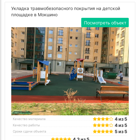
Укладка травмобезопасного покрытия на детской
площадке в Мокшино
Посмотреть объект
4 из 5
Качество материала
4 из 5
Качество работы
5 из 5
Сроки сдачи объекта
4.3 из 5