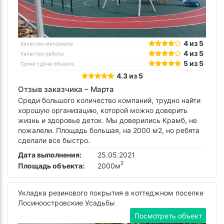
4 из 5
Качество материала
4 из 5
Качество работы
5 из 5
Сроки сдачи объекта
4.3 из 5
Отзыв заказчика –
Марта
Среди большого количество компаний, трудно найти
хорошую организацию, которой можно доверить
жизнь и здоровье деток. Мы доверились Крамб, не
пожалели. Площадь большая, на 2000 м2, но ребята
сделали все быстро.
Дата выполнения:
25.05.2021
2
Площадь объекта:
2000м
Укладка резинового покрытия в коттеджном поселке
Лосиноостровские Усадьбы
Посмотреть объект