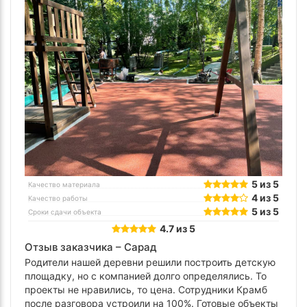
5 из 5
Качество материала
4 из 5
Качество работы
5 из 5
Сроки сдачи объекта
4.7 из 5
Отзыв заказчика –
Сарад
Родители нашей деревни решили построить детскую
площадку, но с компанией долго определялись. То
проекты не нравились, то цена. Сотрудники Крамб
после разговора устроили на 100%. Готовые объекты