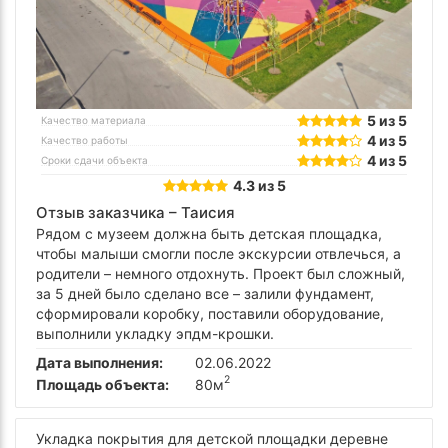
5 из 5
Качество материала
4 из 5
Качество работы
4 из 5
Сроки сдачи объекта
4.3 из 5
Отзыв заказчика –
Таисия
Рядом с музеем должна быть детская площадка,
чтобы малыши смогли после экскурсии отвлечься, а
родители – немного отдохнуть. Проект был сложный,
за 5 дней было сделано все – залили фундамент,
сформировали коробку, поставили оборудование,
выполнили укладку эпдм-крошки.
Дата выполнения:
02.06.2022
2
Площадь объекта:
80м
Укладка покрытия для детской площадки деревне