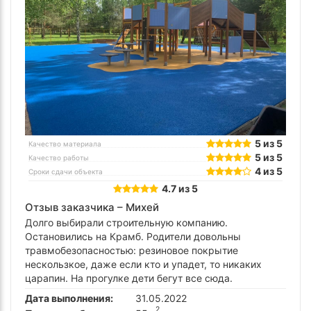
5 из 5
Качество материала
5 из 5
Качество работы
4 из 5
Сроки сдачи объекта
4.7 из 5
Отзыв заказчика –
Михей
Долго выбирали строительную компанию.
Остановились на Крамб. Родители довольны
травмобезопасностью: резиновое покрытие
нескользкое, даже если кто и упадет, то никаких
царапин. На прогулке дети бегут все сюда.
Дата выполнения:
31.05.2022
2