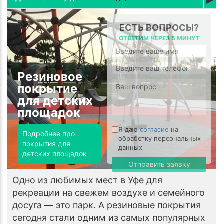
ЕСТЬ ВОПРОСЫ?
ОТВЕТИМ ЧЕРЕЗ 5 МИНУТ
Резиновое
покрытие
для детских
площадок
Я даю
согласие
на
Подробнее про
обработку персональных
покрытия для
данных
детских площадок
Отправить заявку
Одно из любимых мест в Уфе для
рекреации на свежем воздухе и семейного
досуга — это парк. А резиновые покрытия
сегодня стали одним из самых популярных