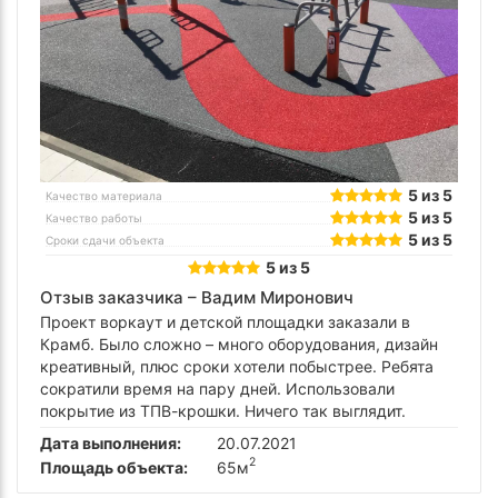
5 из 5
Качество материала
5 из 5
Качество работы
5 из 5
Сроки сдачи объекта
5 из 5
Отзыв заказчика –
Вадим Миронович
Проект воркаут и детской площадки заказали в
Крамб. Было сложно – много оборудования, дизайн
креативный, плюс сроки хотели побыстрее. Ребята
сократили время на пару дней. Использовали
покрытие из ТПВ-крошки. Ничего так выглядит.
Дата выполнения:
20.07.2021
2
Площадь объекта:
65м