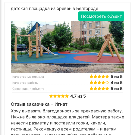
детская площадка из бревен в Белгороде
Посмотреть объект
5 из 5
Качество материала
4 из 5
Качество работы
5 из 5
Сроки сдачи объекта
4.7 из 5
Отзыв заказчика –
Игнат
Хочу выразить благодарность за прекрасную работу.
Нужна была эко-площадка для детей. Мастера также
нанесли разметку и поставили горки, качели,
лестницы. Рекомендую всем родителям – и детям
есть где играть, и вам спокойно, что ребенок не