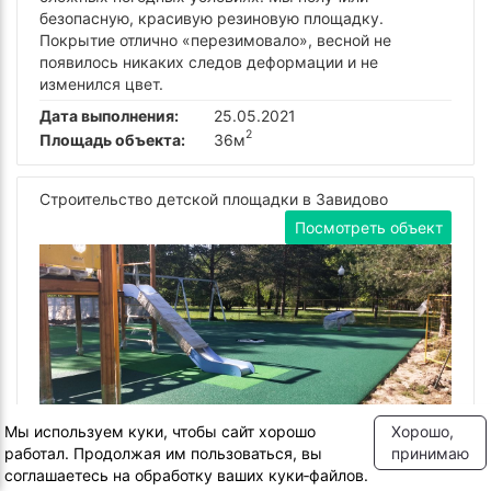
безопасную, красивую резиновую площадку.
Покрытие отлично «перезимовало», весной не
появилось никаких следов деформации и не
изменился цвет.
Дата выполнения:
25.05.2021
2
Площадь объекта:
36м
Строительство детской площадки в Завидово
Посмотреть объект
Мы используем куки, чтобы сайт хорошо
Хорошо,
5 из 5
Качество материала
работал. Продолжая им пользоваться, вы
принимаю
5 из 5
Качество работы
соглашаетесь на обработку ваших куки‑файлов.
5 из 5
Сроки сдачи объекта