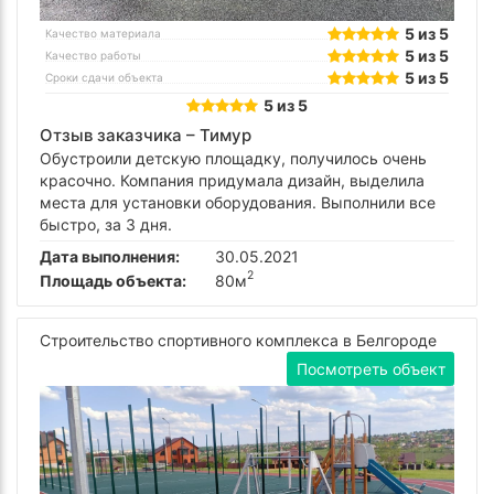
5 из 5
Качество материала
5 из 5
Качество работы
5 из 5
Сроки сдачи объекта
5 из 5
Отзыв заказчика –
Тимур
Обустроили детскую площадку, получилось очень
красочно. Компания придумала дизайн, выделила
места для установки оборудования. Выполнили все
быстро, за 3 дня.
Дата выполнения:
30.05.2021
2
Площадь объекта:
80м
Строительство спортивного комплекса в Белгороде
Посмотреть объект