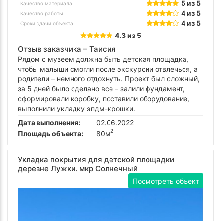
5 из 5
Качество материала
4 из 5
Качество работы
4 из 5
Сроки сдачи объекта
4.3 из 5
Отзыв заказчика –
Таисия
Рядом с музеем должна быть детская площадка,
чтобы малыши смогли после экскурсии отвлечься, а
родители – немного отдохнуть. Проект был сложный,
за 5 дней было сделано все – залили фундамент,
сформировали коробку, поставили оборудование,
выполнили укладку эпдм-крошки.
Дата выполнения:
02.06.2022
2
Площадь объекта:
80м
Укладка покрытия для детской площадки
деревне Лужки. мкр Солнечный
Посмотреть объект