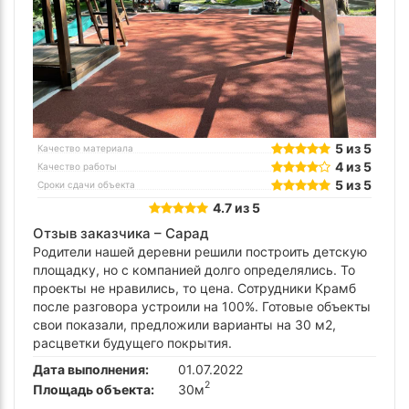
5 из 5
Качество материала
4 из 5
Качество работы
5 из 5
Сроки сдачи объекта
4.7 из 5
Отзыв заказчика –
Сарад
Родители нашей деревни решили построить детскую
площадку, но с компанией долго определялись. То
проекты не нравились, то цена. Сотрудники Крамб
после разговора устроили на 100%. Готовые объекты
свои показали, предложили варианты на 30 м2,
расцветки будущего покрытия.
Дата выполнения:
01.07.2022
2
Площадь объекта:
30м