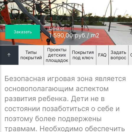
Цена от
Заказать
1 590,00 руб./ m2
Проекты
Типы
Покрытия
Задать
↑
детских
FAQ
покрытий
под ключ
вопрос
площадок
Безопасная игровая зона является
основополагающим аспектом
развития ребенка. Дети не в
состоянии позаботиться о себе и
поэтому более подвержены
травмам. Необходимо обеспечить