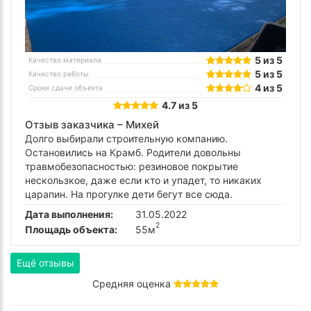
5 из 5
Качество материала
5 из 5
Качество работы
4 из 5
Сроки сдачи объекта
4.7 из 5
Отзыв заказчика –
Михей
Долго выбирали строительную компанию.
Остановились на Крамб. Родители довольны
травмобезопасностью: резиновое покрытие
нескользкое, даже если кто и упадет, то никаких
царапин. На прогулке дети бегут все сюда.
Дата выполнения:
31.05.2022
2
Площадь объекта:
55м
Ещё отзывы
Средняя оценка