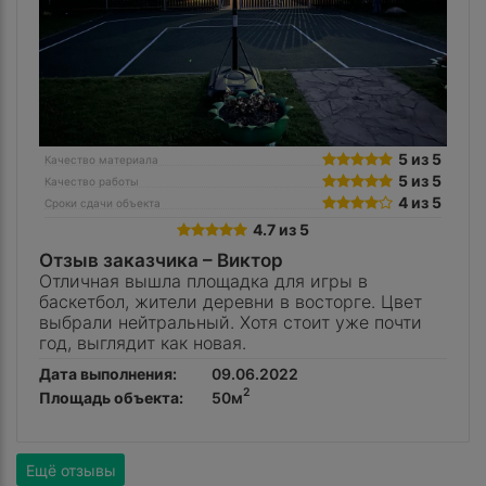
5 из 5
Качество материала
5 из 5
Качество работы
4 из 5
Сроки сдачи объекта
4.7 из 5
Отзыв заказчика –
Виктор
Отличная вышла площадка для игры в
баскетбол, жители деревни в восторге. Цвет
выбрали нейтральный. Хотя стоит уже почти
год, выглядит как новая.
Дата выполнения:
09.06.2022
2
Площадь объекта:
50м
Ещё отзывы