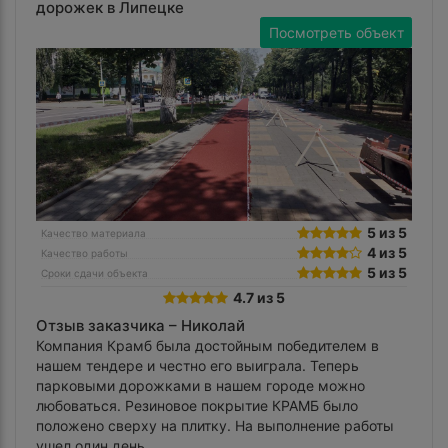
дорожек в Липецке
Посмотреть объект
5 из 5
Качество материала
4 из 5
Качество работы
5 из 5
Сроки сдачи объекта
4.7 из 5
Отзыв заказчика –
Николай
Компания Крамб была достойным победителем в
нашем тендере и честно его выиграла. Теперь
парковыми дорожками в нашем городе можно
любоваться. Резиновое покрытие КРАМБ было
положено сверху на плитку. На выполнение работы
ушел один день.