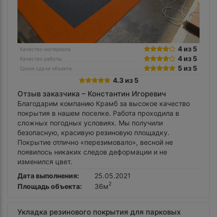
4 из 5
Качество материала
4 из 5
Качество работы
5 из 5
Сроки сдачи объекта
4.3 из 5
Отзыв заказчика –
Константин Игоревич
Благодарим компанию Крамб за высокое качество
покрытия в нашем поселке. Работа проходила в
сложных погодных условиях. Мы получили
безопасную, красивую резиновую площадку.
Покрытие отлично «перезимовало», весной не
появилось никаких следов деформации и не
изменился цвет.
Дата выполнения:
25.05.2021
2
Площадь объекта:
36м
Укладка резинового покрытия для парковых