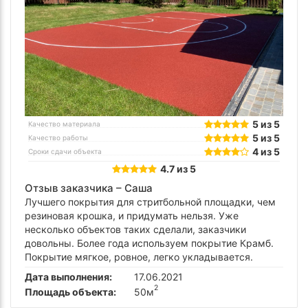
5 из 5
Качество материала
5 из 5
Качество работы
4 из 5
Сроки сдачи объекта
4.7 из 5
Отзыв заказчика –
Саша
Лучшего покрытия для стритбольной площадки, чем
резиновая крошка, и придумать нельзя. Уже
несколько объектов таких сделали, заказчики
довольны. Более года используем покрытие Крамб.
Покрытие мягкое, ровное, легко укладывается.
Дата выполнения:
17.06.2021
2
Площадь объекта:
50м