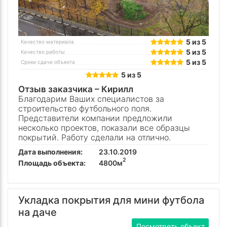
5 из 5
Качество материала
5 из 5
Качество работы
5 из 5
Сроки сдачи объекта
5 из 5
Отзыв заказчика –
Кирилл
Благодарим Ваших специалистов за
строительство футбольного поля.
Представители компании предложили
несколько проектов, показали все образцы
покрытий. Работу сделали на отлично.
Дата выполнения:
23.10.2019
2
Площадь объекта:
4800м
Укладка покрытия для мини футбола
на даче
Посмотреть объект