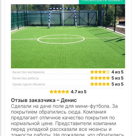
4 из 5
Качество материала
5 из 5
Качество работы
5 из 5
Сроки сдачи объекта
4.7 из 5
Отзыв заказчика –
Денис
Сделали на даче поле для мини-футбола. За
покрытием обратились сюда. Компания
предлагает отличное качество покрытия по
нормальной цене. Представители компании
перед укладкой рассказали все нюансы и
тонкости работы. Не пожалели, что обратились