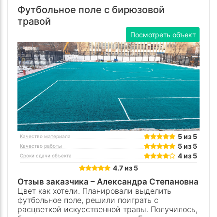
Футбольное поле с бирюзовой
травой
Посмотреть объект
5 из 5
Качество материала
5 из 5
Качество работы
4 из 5
Сроки сдачи объекта
4.7 из 5
Отзыв заказчика –
Александра Степановна
Цвет как хотели. Планировали выделить
футбольное поле, решили поиграть с
расцветкой искусственной травы. Получилось,