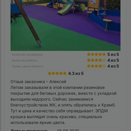
5 из 5
Качество материала
4 из 5
Качество работы
4 из 5
Сроки сдачи объекта
4.3 из 5
Отзыв заказчика –
Алексей
Летом заказывали в этой компании резиновое
покрытие для беговых дорожек, вместе с укладкой
выходили недорого. Сейчас занимаемся
благоустройством ЖК, и опять обратились к Крамб.
Тут и цена и качество себя оправдывает. ЭПДМ
крошка выглядит очень красиво, специально
использовали яркие цвета.
Дата выполнения:
18.08.2020