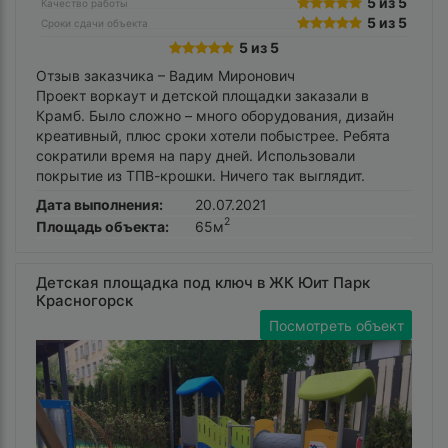
5 из 5
Качество работы
5 из 5
Сроки сдачи объекта
5 из 5
Отзыв заказчика –
Вадим Миронович
Проект воркаут и детской площадки заказали в
Крамб. Было сложно – много оборудования, дизайн
креативный, плюс сроки хотели побыстрее. Ребята
сократили время на пару дней. Использовали
покрытие из ТПВ-крошки. Ничего так выглядит.
Дата выполнения:
20.07.2021
2
Площадь объекта:
65м
Детская площадка под ключ в ЖК Юит Парк
Красногорск
Посмотреть объект