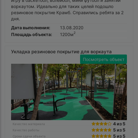
игру в баскетбол, волейбол, мини футбол и занятий
воркаутом. Идеально для таких целей подошло
резиновое покрытие Крамб. Справились ребята за 2
дня.
Дата выполнения:
13.08.2020
2
Площадь объекта:
1200м
Укладка резиновое покрытие для воркаута
Посмотреть объект
4 из 5
Качество материала
5 из 5
Качество работы
5 из 5
Сроки сдачи объекта