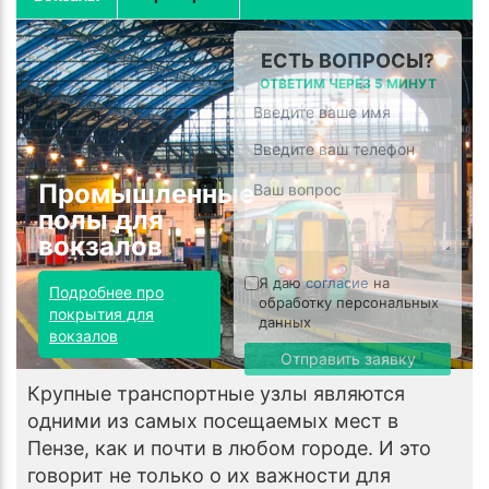
ЕСТЬ ВОПРОСЫ?
ОТВЕТИМ ЧЕРЕЗ 5 МИНУТ
Промышленные
полы для
вокзалов
Я даю
согласие
на
Подробнее про
обработку персональных
покрытия для
данных
вокзалов
Отправить заявку
Крупные транспортные узлы являются
одними из самых посещаемых мест в
Пензе, как и почти в любом городе. И это
говорит не только о их важности для