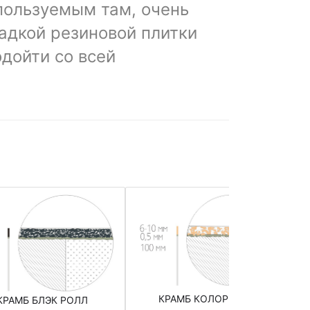
пользуемым там, очень
ладкой резиновой плитки
одойти со всей
КРАМБ КОЛОР РОЛЛ
КРАМБ БЛЭК РОЛЛ
Ре