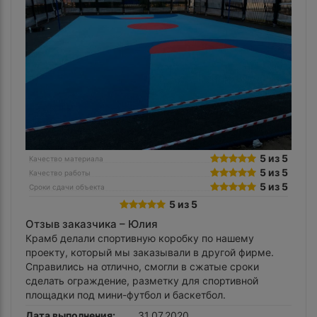
5 из 5
Качество материала
5 из 5
Качество работы
5 из 5
Сроки сдачи объекта
5 из 5
Отзыв заказчика –
Юлия
Крамб делали спортивную коробку по нашему
проекту, который мы заказывали в другой фирме.
Справились на отлично, смогли в сжатые сроки
сделать ограждение, разметку для спортивной
площадки под мини-футбол и баскетбол.
Дата выполнения:
31.07.2020