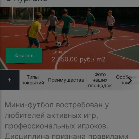
Цена от
Заказать
2 550,00 руб./ m2
Фото
Типы
Особенно
↑
Преимущества
наших
покрытий
покрыт
площадок
Мини-футбол востребован у
любителей активных игр,
профессиональных игроков.
Дисциплина признана правилами