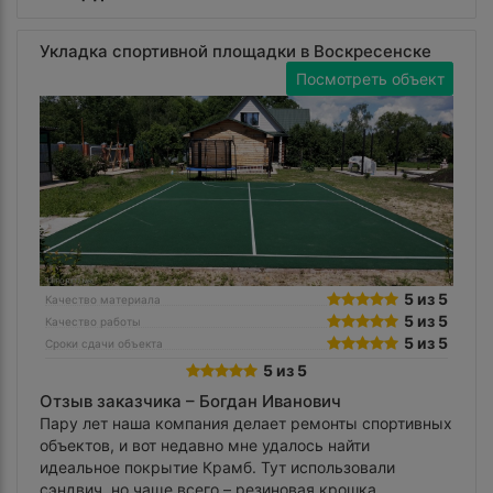
Укладка спортивной площадки в Воскресенске
Посмотреть объект
5 из 5
Качество материала
5 из 5
Качество работы
5 из 5
Сроки сдачи объекта
5 из 5
Отзыв заказчика –
Богдан Иванович
Пару лет наша компания делает ремонты спортивных
объектов, и вот недавно мне удалось найти
идеальное покрытие Крамб. Тут использовали
сэндвич, но чаще всего – резиновая крошка.