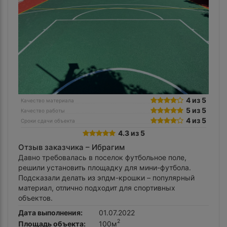
4 из 5
Качество материала
5 из 5
Качество работы
4 из 5
Сроки сдачи объекта
4.3 из 5
Отзыв заказчика –
Ибрагим
Давно требовалась в поселок футбольное поле,
решили установить площадку для мини-футбола.
Подсказали делать из эпдм-крошки – популярный
материал, отлично подходит для спортивных
объектов.
Дата выполнения:
01.07.2022
2
Площадь объекта:
100м