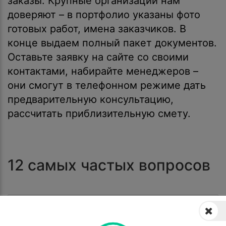
заказы. Крупные организации нам
доверяют – в портфолио указаны фото
готовых работ, имена заказчиков. В
конце выдаем полный пакет документов.
Оставьте заявку на сайте со своими
контактами, набирайте менеджеров –
они смогут в телефонном режиме дать
предварительную консультацию,
рассчитать приблизительную смету.
12 самых частых вопросов
Берете ли вы на обслуживание
футбольные площадки?