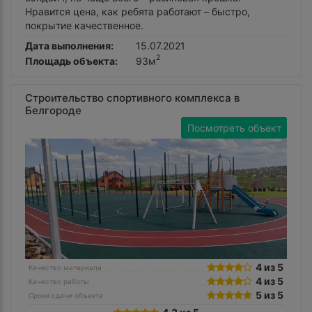
Нравится цена, как ребята работают – быстро,
покрытие качественное.
Дата выполнения:
15.07.2021
2
Площадь объекта:
93м
Строительство спортивного комплекса в
Белгороде
Посмотреть объект
4 из 5
Качество материала
4 из 5
Качество работы
5 из 5
Сроки сдачи объекта