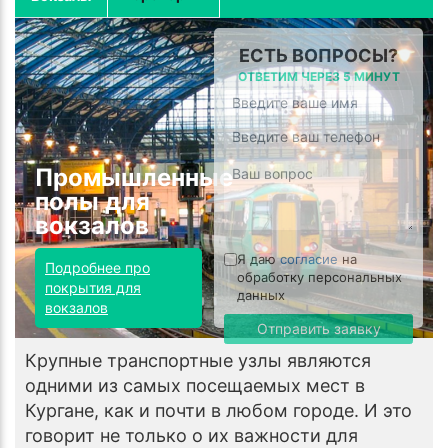
ЕСТЬ ВОПРОСЫ?
ОТВЕТИМ ЧЕРЕЗ 5 МИНУТ
Промышленные
полы для
вокзалов
Я даю
согласие
на
Подробнее про
обработку персональных
покрытия для
данных
вокзалов
Отправить заявку
Крупные транспортные узлы являются
одними из самых посещаемых мест в
Кургане, как и почти в любом городе. И это
говорит не только о их важности для