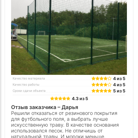
4 из 5
Качество материала
4 из 5
Качество работы
5 из 5
Сроки сдачи объекта
4.3 из 5
Отзыв заказчика –
Дарья
Решили отказаться от резинового покрытия
для футбольного поля, а выбрать лучше
искусственную траву. В качестве основания
использовался песок. Не отличишь от
натуральной травы. И мороки меньше.