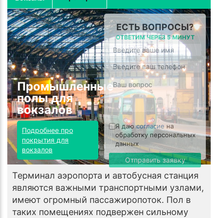
ЕСТЬ ВОПРОСЫ?
ОТВЕТИМ ЧЕРЕЗ 5 МИНУТ
Промышленные
полы для
вокзалов
Я даю
согласие
на
Подробнее про
обработку персональных
покрытия для
данных
вокзалов
Отправить заявку
Терминал аэропорта и автобусная станция
являются важными транспортными узлами,
имеют огромный пассажиропоток. Пол в
таких помещениях подвержен сильному