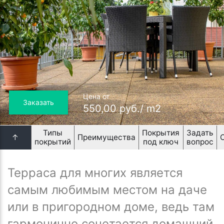
Цена от
Заказать
550,00 руб./ m2
Типы
Покрытия
Задать
↑
Преимущества
покрытий
под ключ
вопрос
Терраса для многих является
самым любимым местом на даче
или в пригородном доме, ведь там
гармонично сочетается домашний