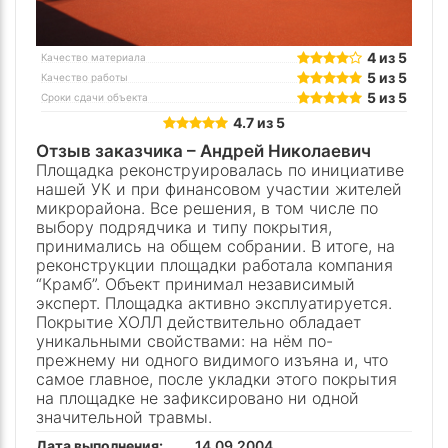
4 из 5
Качество материала
5 из 5
Качество работы
5 из 5
Сроки сдачи объекта
4.7 из 5
Отзыв заказчика –
Андрей Николаевич
Площадка реконструировалась по инициативе
нашей УК и при финансовом участии жителей
микрорайона. Все решения, в том числе по
выбору подрядчика и типу покрытия,
принимались на общем собрании. В итоге, на
реконструкции площадки работала компания
“Крамб”. Объект принимал независимый
эксперт. Площадка активно эксплуатируется.
Покрытие ХОЛЛ действительно обладает
уникальными свойствами: на нём по-
прежнему ни одного видимого изъяна и, что
самое главное, после укладки этого покрытия
на площадке не зафиксировано ни одной
значительной травмы.
Дата выполнения:
14.09.2004