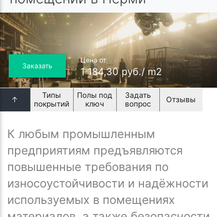
Цена от
Заказать
1 184,30 руб./ m2
Типы
Полы под
Задать
↑
Отзывы
покрытий
ключ
вопрос
К любым промышленным
предприятиям предъявляются
повышенные требования по
износоустойчивости и надёжности
используемых в помещениях
материалов, а также безопасности