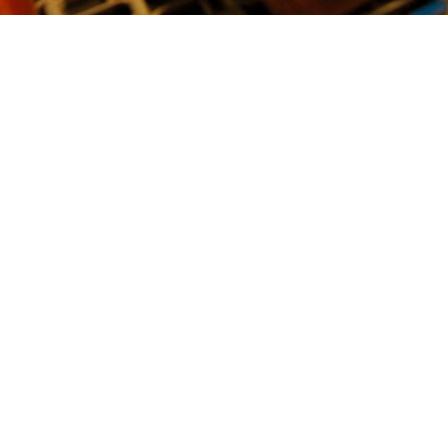
Ваш объект в Перми?
ады для укладки выезжают из Москвы на об
площадью больше 500 кв.м.
Ok