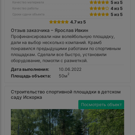
5 из 5
Качество материала
4 из 5
Качество работы
5 из 5
Сроки сдачи объекта
4.7 из 5
Отзыв заказчика –
Ярослав Ивкин
Профинансировали нам волейбольную площадку,
дали на выбор несколько компаний. Крамб
понравился предыдущими работами по спортивным
площадкам. Сделали все быстро, установили
оборудование, помогли с разметкой.
Дата выполнения:
10.06.2022
2
Площадь объекта:
50м
Строительство спортивной площадки в детском
саду Искорка
Посмотреть объект