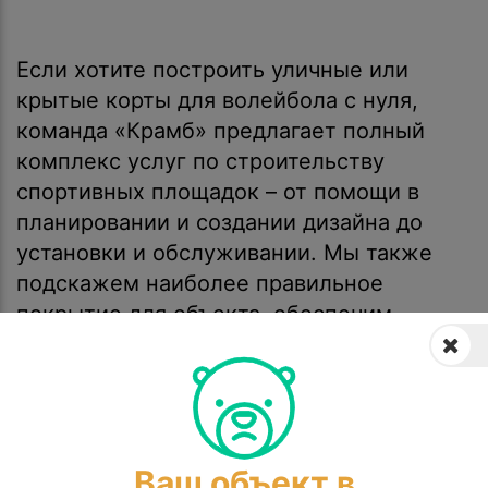
Если хотите построить уличные или
крытые корты для волейбола с нуля,
команда «Крамб» предлагает полный
комплекс услуг по строительству
спортивных площадок – от помощи в
планировании и создании дизайна до
установки и обслуживании. Мы также
подскажем наиболее правильное
покрытие для объекта, обеспечим
соответствие размеров волейбольного
корта по нормативным требованиям. По
всем вопросам обращайтесь к нашим
консультантам в онлайн-чате, можно
заказать обратный звонок, оставив свои
Ваш объект в