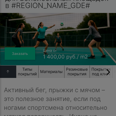
в #REGION_NAME_GDE#
Цена от
Заказать
1 400,00 руб./ m2
Типы
Резиновые
Покрытия
↑
Материалы
покрытий
покрытия
под ключ
Активный бег, прыжки с мячом –
это полезное занятие, если под
ногами спортсмена относительно