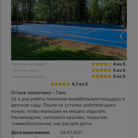
4 из 5
Качество материала
5 из 5
Качество работы
5 из 5
Сроки сдачи объекта
4.7 из 5
Отзыв заказчика –
Ганс
За 4 дня ребята положили волейбольную площадку в
детском саду. Пошли на уступки, работали даже
ночью, чтобы малышам не мешать отдыхать.
Рекомендуем, смотрится красиво, покрытие
травмобезопасное, как раз для деток.
Дата выполнения:
09.07.2021
2