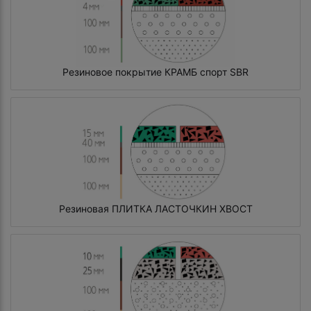
Резиновое покрытие КРАМБ спорт SBR
Резиновая ПЛИТКА ЛАСТОЧКИН ХВОСТ