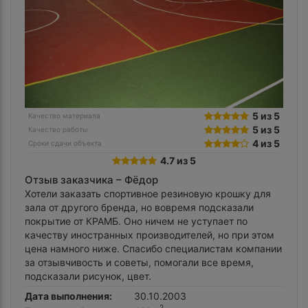
5 из 5
Качество материала
5 из 5
Качество работы
4 из 5
Сроки сдачи объекта
4.7 из 5
Отзыв заказчика –
Фёдор
Хотели заказать спортивное резиновую крошку для
зала от другого бренда, но вовремя подсказали
покрытие от КРАМБ. Оно ничем не уступает по
качеству иностранных производителей, но при этом
цена намного ниже. Спасибо специалистам компании
за отзывчивость и советы, помогали все время,
подсказали рисунок, цвет.
Дата выполнения:
30.10.2003
2