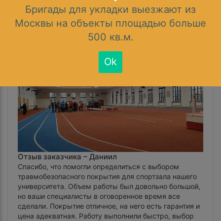
2
Площадь объекта:
60м
Бригады для укладки выезжают из
Москвы на объекты площадью больше
Укладка травмобезопасного покрытия в
500 кв.м.
спортзале Манеж МГУ
Посмотреть объект
Ok
Отзыв заказчика –
Даниил
Спасибо, что помогли определиться с выбором
травмобезопасного покрытия для спортзала нашего
университета. Объем работы был довольно большой,
но ваши специалисты в оговоренное время все
сделали. Покрытие отличное, на него есть гарантия и
цена адекватная. Работу выполнили быстро, выбор