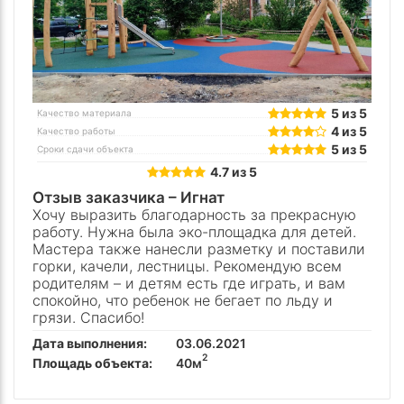
5 из 5
Качество материала
4 из 5
Качество работы
5 из 5
Сроки сдачи объекта
4.7 из 5
Отзыв заказчика –
Игнат
Хочу выразить благодарность за прекрасную
работу. Нужна была эко-площадка для детей.
Мастера также нанесли разметку и поставили
горки, качели, лестницы. Рекомендую всем
родителям – и детям есть где играть, и вам
спокойно, что ребенок не бегает по льду и
грязи. Спасибо!
Дата выполнения:
03.06.2021
2
Площадь объекта:
40м