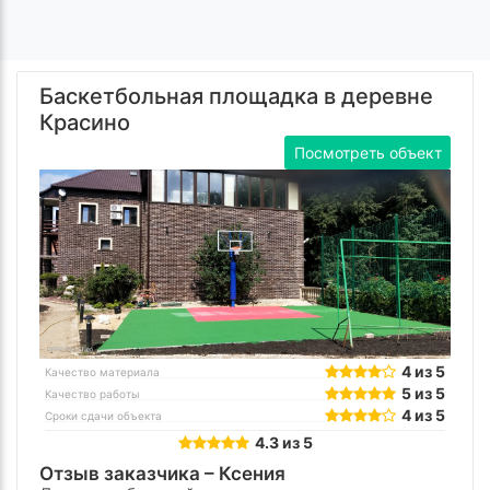
Баскетбольная площадка в деревне
Красино
Посмотреть объект
4 из 5
Качество материала
5 из 5
Качество работы
4 из 5
Сроки сдачи объекта
4.3 из 5
Отзыв заказчика –
Ксения