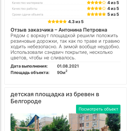
4 из 5
Качество материала
4 из 5
Качество работы
5 из 5
Сроки сдачи объекта
4.3 из 5
Отзыв заказчика –
Антонина Петровна
Рядом с воркаут площадкой решили положить
резиновые дорожки, так как по траве и гравию
ходить небезопасно. А зимой вообще неудобно.
Использовали сэндвич покрытие, несколько
цветов, чтобы не сливалось.
Дата выполнения:
01.08.2021
2
Площадь объекта:
90м
детская площадка из бревен в
Белгороде
Посмотреть объект