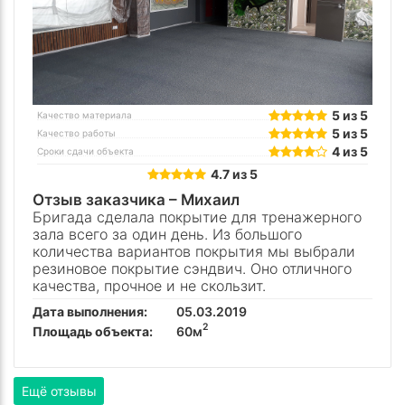
5 из 5
Качество материала
5 из 5
Качество работы
4 из 5
Сроки сдачи объекта
4.7 из 5
Отзыв заказчика –
Михаил
Бригада сделала покрытие для тренажерного
зала всего за один день. Из большого
количества вариантов покрытия мы выбрали
резиновое покрытие сэндвич. Оно отличного
качества, прочное и не скользит.
Дата выполнения:
05.03.2019
2
Площадь объекта:
60м
Ещё отзывы