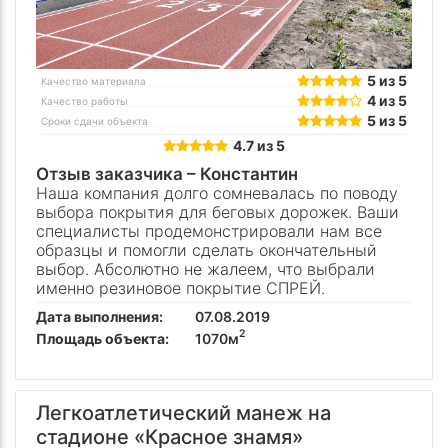
5 из 5
Качество материала
4 из 5
Качество работы
5 из 5
Сроки сдачи объекта
4.7 из 5
Отзыв заказчика –
Константин
Наша компания долго сомневалась по поводу
выбора покрытия для беговых дорожек. Ваши
специалисты продемонстрировали нам все
образцы и помогли сделать окончательный
выбор. Абсолютно не жалеем, что выбрали
именно резиновое покрытие СПРЕЙ.
Дата выполнения:
07.08.2019
2
Площадь объекта:
1070м
Легкоатлетический манеж на
стадионе «Красное знамя»