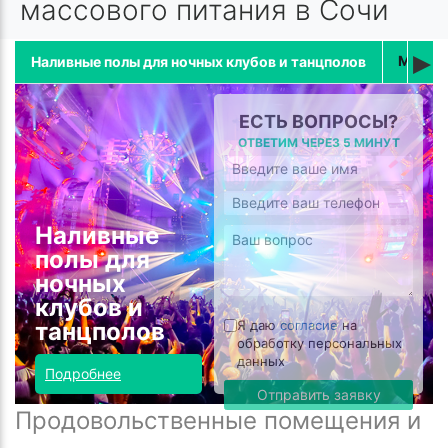
массового питания в Сочи
▸
Магаз
Наливные полы для ночных клубов и танцполов
ЕСТЬ ВОПРОСЫ?
ОТВЕТИМ ЧЕРЕЗ 5 МИНУТ
Наливные
полы для
ночных
клубов и
Я даю
согласие
на
танцполов
обработку персональных
данных
Подробнее
Отправить заявку
Продовольственные помещения и