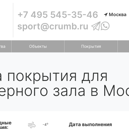
+7 495 545-35-46
Москва
sport@crumb.ru
тва
Объекты
Покрытия
а покрытия для
ерного зала в Мо
дные
Дата выполнения
o
-4
вия: