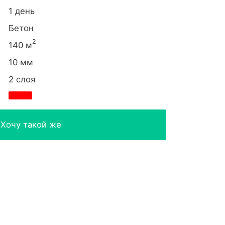
1 день
Бетон
2
140 м
10 мм
2 слоя
Хочу такой же