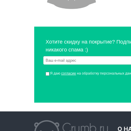
Хотите скидку на покрытие? Подп
никакого спама :)
Я даю
согласие
на обработку персональных да
О Н