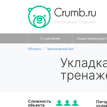
О компании
Наши преимущес
Объекты
Тренажерный зал
Укладк
тренаж
Сложность
Пого
объекта
усло