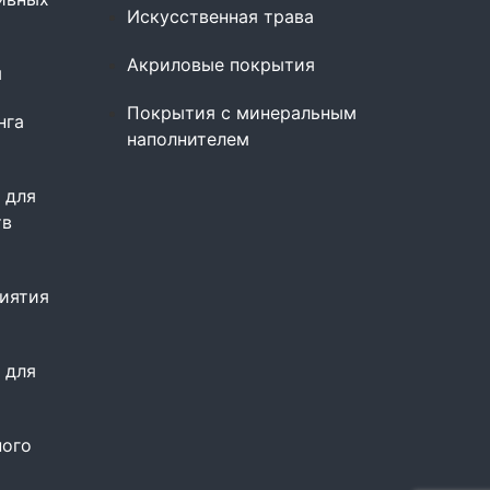
Искусственная трава
Акриловые покрытия
ы
Покрытия с минеральным
нга
наполнителем
 для
тв
иятия
 для
ного