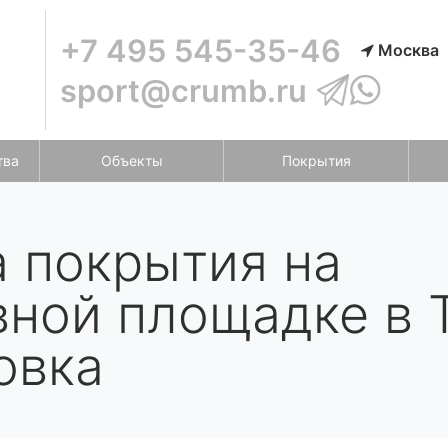
+7 495 545-35-46
Москва
sport@crumb.ru
тва
Объекты
Покрытия
а покрытия на
вной площадке в 
овка