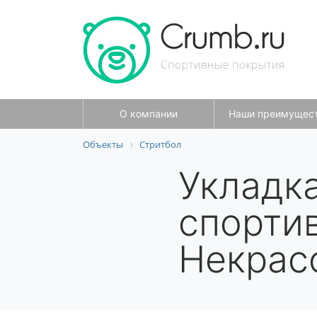
О компании
Наши преимущес
Объекты
Стритбол
Укладк
спорти
Некрас