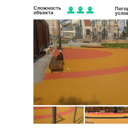
Сложность
Пого
объекта
усло