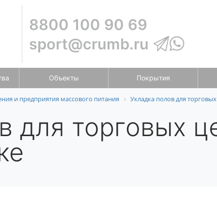
8800 100 90 69
sport@crumb.ru
тва
Объекты
Покрытия
ия и предприятия массового питания
Укладка полов для торговых
в для торговых ц
ке