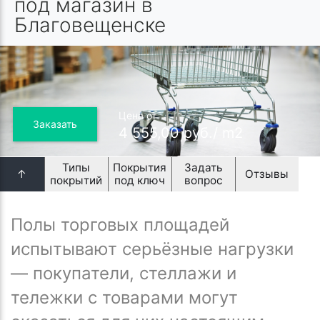
под магазин в
Благовещенске
Цена от
Заказать
4 555,00 руб./ m2
Типы
Покрытия
Задать
↑
Отзывы
покрытий
под ключ
вопрос
Полы торговых площадей
испытывают серьёзные нагрузки
— покупатели, стеллажи и
тележки с товарами могут