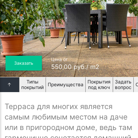
Цена от
Заказать
550,00 руб./ m2
Типы
Покрытия
Задать
↑
Преимущества
покрытий
под ключ
вопрос
Терраса для многих является
самым любимым местом на даче
или в пригородном доме, ведь там
гармонично сочетается домашний